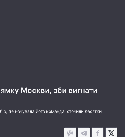
рямку Москви, аби вигнати
абір, де ночувала його команда, оточили десятки