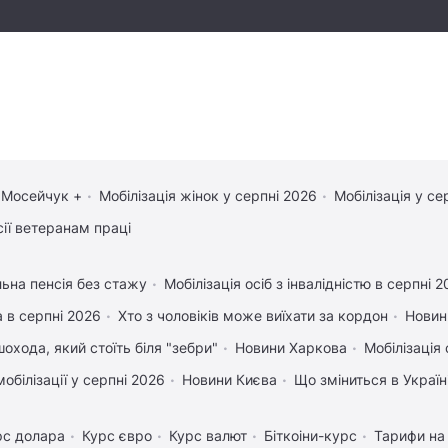
 Мосейчук +
Мобілізація жінок у серпні 2026
Мобілізація у се
сії ветеранам праці
льна пенсія без стажу
Мобілізація осіб з інвалідністю в серпні 
 в серпні 2026
Хто з чоловіків може виїхати за кордон
Новин
охода, який стоїть біля "зебри"
Новини Харкова
Мобілізація 
обілізації у серпні 2026
Новини Києва
Що зміниться в Україні
рс долара
Курс євро
Курс валют
Біткоіни-курс
Тарифи на