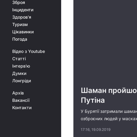
Зброя
Інциденти
Здоров'я
Туризм
Цікавинки
Погода
Відео з Youtube
Статті
Інтерв'ю
Думки
Лонгріди
Шаман пройшов
Архів
Путіна
Вакансії
Контакти
У Бурятії затримали шаман
озброєних людей у масках
17:16, 19.09.2019