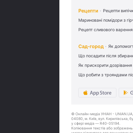
Рецепти
Рецепти випіч
Мариновані помідори з гі
Рецепт сливового варення,
Сад-город
Як допомог
Що посадити після збиран
Як прискорити дозрівання
Що робити з трояндами піс
© Онлайн-медіа УНІАН - UNIAN.UA, 
04080, м. Київ, вул. Кирилівська, 
у сфері медіа — R40-05194.
Копіювання текстів або зображень,
умови відкритого для пошукових си