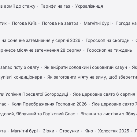
в армії до стажу
Тарифи на газ
Укрзалізниця
тик
Погода Київ
Погода на завтра
Магнітні бурі
Погода н
 на сонячне затемнення у серпні 2026
Гороскоп на сьогодні
ринесе місячне затемнення 28 серпня
Гороскоп на тиждень
запах поту з одягу
Як вибрати солодкий і соковитий кавун
Як
купівлі кондиціонера
Як заготовити м'яту на зиму, щоб зберегти
ли Успіння Пресвятої Богородиці
Яке церковне свято 6 серпня
пас
Коли Преображення Господнє 2026
Яке церковне свято 
довий, Яблучний та Горіховий Спас
Вітання та листівки з Ябл
ята
Магнітні бурі
Зірки
Стосунки
Кіно
Холостяк 2025