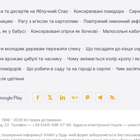
ки та десертів на Яблучний Спас
Консервовані помідори
Сирн
рчицею
Рагу з м'ясом та картоплею
Повітряний лимонний зеф
 як у бабусі
Консервовані огірки як бочкові
Малосольні каба
ти молодим деревам пережити спеку
Що посадити до кінця се
ня врожаю цибулі та часнику
Чому змінюється колір кропу і я
 помідорів
Що робити в саду та на городі в серпні
Чим засіят
ля цвітіння
1998 - 2026 Усі права дотримано.
буд. 23. Телефон — +38 (044) 498-07-60. Адреса електронної пошти — unian.h
 поширення інформації УНІАН у будь-якій формі забороняється без письмов
стем гіперпосилання на конкретний матеріал не нижче другого абзацу. Матер