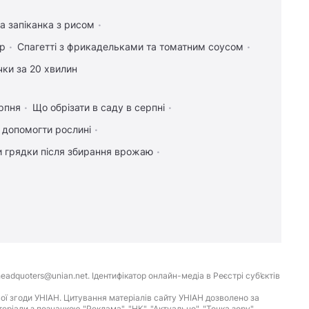
а запіканка з рисом
ір
Спагетті з фрикадельками та томатним соусом
чки за 20 хвилин
рпня
Що обрізати в саду в серпні
к допомогти рослині
и грядки після збирання врожаю
eadquoters@unian.net. Ідентифікатор онлайн-медіа в Реєстрі суб’єктів
ої згоди УНІАН. Цитування матеріалів сайту УНІАН дозволено за
іали з позначкою "Реклама", "НК", "Актуально", "Точка зору",