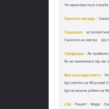
Чи зараховується служба 
Прогноз погоди
Синоп
Гороскоп
астропрогноз
Гороскоп на завтра
Що п
Лайфхаки
Як прибрати 
Як не помилитися під час 
Яке сьогодні свято
Ко
Що святять на Яблучний С
Що не можна робити на Ме
Lite
Рецепт
Мода
Св