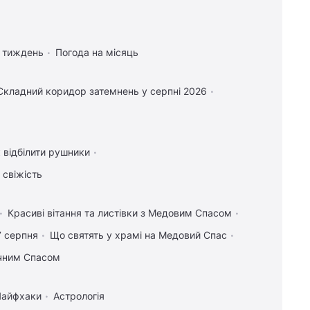
а тиждень
Погода на місяць
Складний коридор затемнень у серпні 2026
 відбілити рушники
 свіжість
Красиві вітання та листівки з Медовим Спасом
7 серпня
Що святять у храмі на Медовий Спас
учним Спасом
Лайфхаки
Астрологія