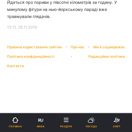
Йдеться про пориви у півсотні кілометрів за годину. У
минулому фігури на нью-йоркському параді вже
травмували глядачів.
13:11, 28.11.2019
Правила користування сайтом
Про нас
Ми в соцмережах
Політика конфіденційності
Редакційна політика
Контакти
RU
МОВА
ГОЛОВНА
РОЗДІЛИ
ПОГОДА
ЛАЙТ