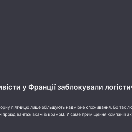
ивісти у Франції заблокували логіст
Чорну п'ятницю лише збільшують надмірне споживання. Бо так лю
 проїзд вантажівкам із крамом. У саме приміщення компаній акт