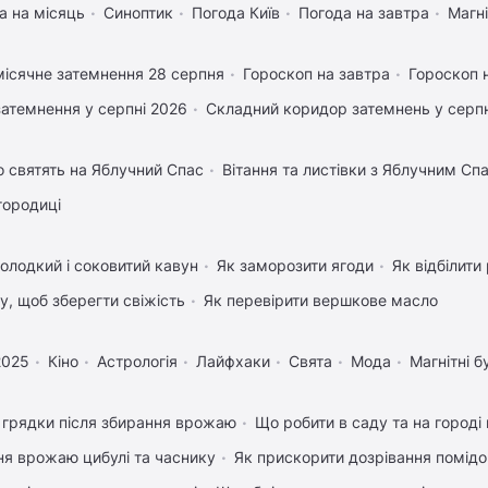
а на місяць
Синоптик
Погода Київ
Погода на завтра
Магні
ісячне затемнення 28 серпня
Гороскоп на завтра
Гороскоп 
затемнення у серпні 2026
Складний коридор затемнень у серпн
 святять на Яблучний Спас
Вітання та листівки з Яблучним Сп
городиці
олодкий і соковитий кавун
Як заморозити ягоди
Як відбілити
му, щоб зберегти свіжість
Як перевірити вершкове масло
2025
Кіно
Астрологія
Лайфхаки
Свята
Мода
Магнітні б
 грядки після збирання врожаю
Що робити в саду та на городі 
ня врожаю цибулі та часнику
Як прискорити дозрівання помідо