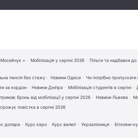
 Мосейчук +
Мобілізація у серпні 2026
Пільги та надбавки до
льна пенсія без стажу
Новини Одеси
Чи потрібно пропускати 
ати за кордон
Новини Дніпра
Мобілізація студентів в серпні
отримає бронь від мобілізації у серпні 2026
Новини Львова
Мо
агрожує повістка в серпні 2026
рс долара
Курс євро
Курс валют
Укрзалізниця
Біткоіни-к