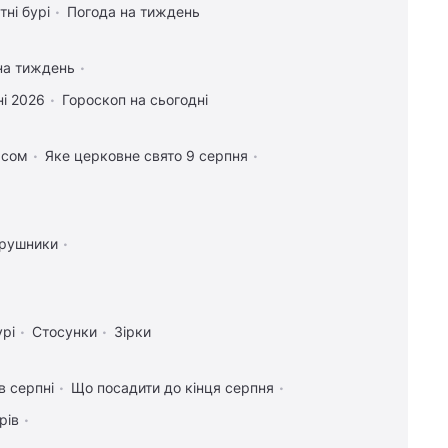
тні бурі
Погода на тиждень
на тиждень
і 2026
Гороскоп на сьогодні
асом
Яке церковне свято 9 серпня
 рушники
урі
Стосунки
Зірки
в серпні
Що посадити до кінця серпня
рів