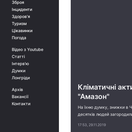
Зброя
Інциденти
Здоров'я
Туризм
Цікавинки
Погода
Відео з Youtube
Статті
Інтерв'ю
Думки
Лонгріди
Кліматичні акт
Архів
"Амазон"
Вакансії
Контакти
На їхню думку, знижки в 
десятків людей загородили
17:53, 29.11.2019