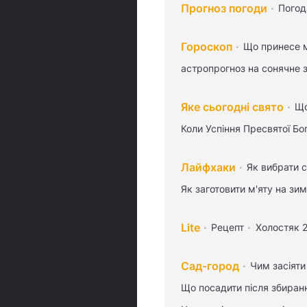
Прогноз погоди
Погод
Гороскоп
Що принесе м
астропрогноз на сонячне 
Яке сьогодні свято
Що
Коли Успіння Пресвятої Бо
Лайфхаки
Як вибрати с
Як заготовити м'яту на зи
Lite
Рецепт
Холостяк 
Сад-город
Чим засіяти
Що посадити після збиран