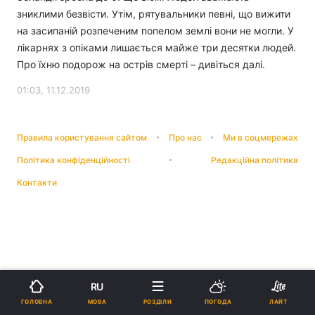
зниклими безвісти. Утім, рятувальники певні, що вижити
на засипаній розпеченим попелом землі вони не могли. У
лікарнях з опіками лишається майже три десятки людей.
Про їхню подорож на острів смерті – дивіться далі.
01:03, 11.12.2019
Правила користування сайтом
Про нас
Ми в соцмережах
Політика конфіденційності
Редакційна політика
Контакти
RU
МОВА
ГОЛОВНА
РОЗДІЛИ
ПОГОДА
ЛАЙТ