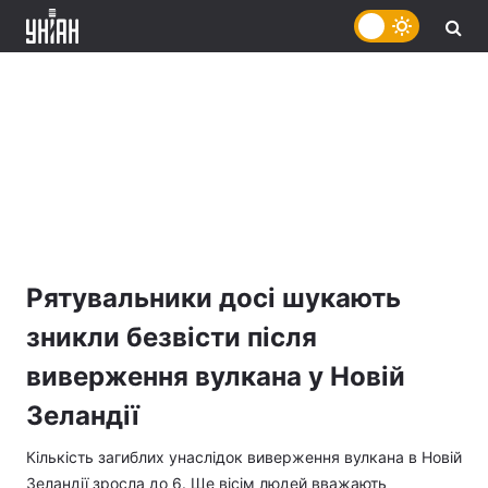
Рятувальники досі шукають
зникли безвісти після
виверження вулкана у Новій
Зеландії
Кількість загиблих унаслідок виверження вулкана в Новій
Зеландії зросла до 6. Ще вісім людей вважають