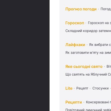
Прогноз погоди
Погод
Гороскоп
Гороскоп на 
Складний коридор затемне
Лайфхаки
Як вибрати с
Як заготовити м'яту на зи
Яке сьогодні свято
Ві
Що святять на Яблучний С
Lite
Рецепт
Стосунки
Рецепти
Консервовані 
Повітряний лимонний зефі