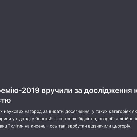
емію-2019 вручили за дослідження к
стю
 наукових нагород за видатні досягнення у таких категоріях як 
иви у підході у боротьбі зі світовою бідністю, розробка літійно
ції клітин на кисень - ось такі здобутки відзначили цьогоріч.