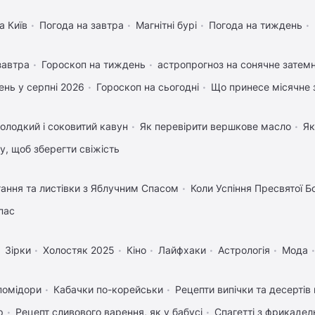
а Київ
Погода на завтра
Магнітні бурі
Погода на тиждень
завтра
Гороскоп на тиждень
астропрогноз на сонячне затемн
нь у серпні 2026
Гороскоп на сьогодні
Що принесе місячне 
олодкий і соковитий кавун
Як перевірити вершкове масло
Як
му, щоб зберегти свіжість
тання та листівки з Яблучним Спасом
Коли Успіння Пресвятої Б
пас
Зірки
Холостяк 2025
Кіно
Лайфхаки
Астрологія
Мода
помідори
Кабачки по-корейськи
Рецепти випічки та десертів
р
Рецепт сливового варення, як у бабусі
Спагетті з фрикаде