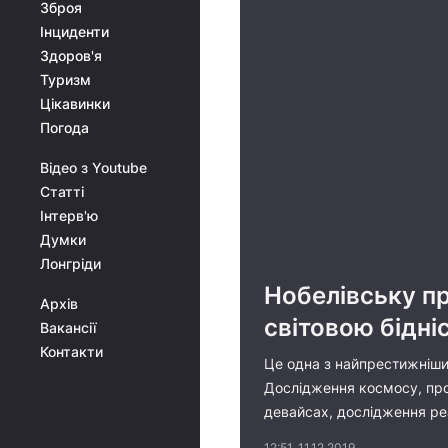
Зброя
Інциденти
Здоров'я
Туризм
Цікавинки
Погода
Відео з Youtube
Статті
Інтерв'ю
Думки
Лонгріди
Нобелівську пр
Архів
світовою бідні
Вакансії
Контакти
Це одна з найпрестижніших
Дослідження космосу, прор
девайсах, дослідження реак
12:51, 11.12.2019