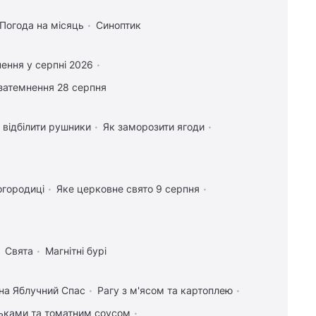
Погода на місяць
Синоптик
ення у серпні 2026
затемнення 28 серпня
 відбілити рушники
Як заморозити ягоди
огородиці
Яке церковне свято 9 серпня
Свята
Магнітні бурі
 на Яблучний Спас
Рагу з м'ясом та картоплею
льками та томатним соусом