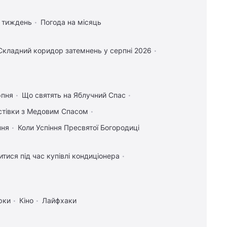
а тиждень
Погода на місяць
Складний коридор затемнень у серпні 2026
рпня
Що святять на Яблучний Спас
истівки з Медовим Спасом
пня
Коли Успіння Пресвятої Богородиці
тися під час купівлі кондиціонера
рки
Кіно
Лайфхаки