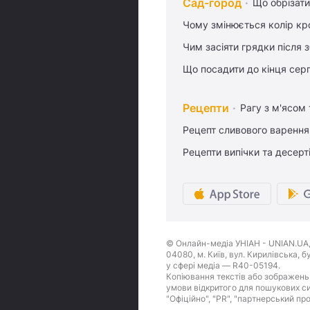
Сад-город
Що обрізати
Чому змінюється колір кро
Чим засіяти грядки після
Що посадити до кінця сер
Рецепти
Рагу з м'ясом
Рецепт сливового варення,
Рецепти випічки та десерт
© Онлайн-медіа УНІАН - UNIAN.UA, 
04080, м. Київ, вул. Кирилівська, 
у сфері медіа — R40-05194.
Копіювання текстів або зображень,
умови відкритого для пошукових си
"Офіційно", "PR", "партнерський пр