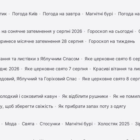
тик
Погода Київ
Погода на завтра
Магнітні бурі
Погода н
 на сонячне затемнення у серпні 2026
Гороскоп на сьогодні
ринесе місячне затемнення 28 серпня
Гороскоп на тиждень
тання та листівки з Яблучним Спасом
Яке церковне свято 6 се
днє 2026
Яке церковне свято 7 серпня
Красиві вітання та л
довий, Яблучний та Горіховий Спас
Яке церковне свято 8 сер
олодкий і соковитий кавун
Як відбілити рушники
Як не помили
му, щоб зберегти свіжість
Як прибрати запах поту з одягу
Мода
Свята
Стосунки
Магнітні бурі
Холостяк 2025
Зі