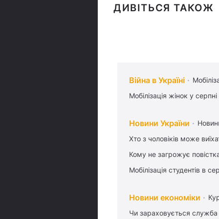
ДИВІТЬСЯ ТАКОЖ
Війна в Україні
Мобіліз
Мобілізація жінок у серпні
Новини України
Новин
Хто з чоловіків може виїх
Кому не загрожує повістка
Мобілізація студентів в се
Новини економіки
Ку
Чи зараховується служба 