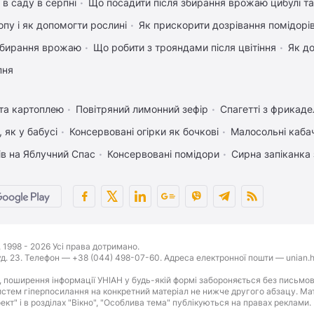
 в саду в серпні
Що посадити після збирання врожаю цибулі т
пу і як допомогти рослині
Як прискорити дозрівання помідорі
 збирання врожаю
Що робити з трояндами після цвітіння
Як д
пня
 та картоплею
Повітряний лимонний зефір
Спагетті з фрикад
 як у бабусі
Консервовані огірки як бочкові
Малосольні каба
ів на Яблучний Спас
Консервовані помідори
Сирна запіканка
1998 - 2026 Усі права дотримано.
буд. 23. Телефон — +38 (044) 498-07-60. Адреса електронної пошти — unian.h
 поширення інформації УНІАН у будь-якій формі забороняється без письмов
стем гіперпосилання на конкретний матеріал не нижче другого абзацу. Матер
оект" і в розділах "Вікно", "Особлива тема" публікуються на правах реклами.