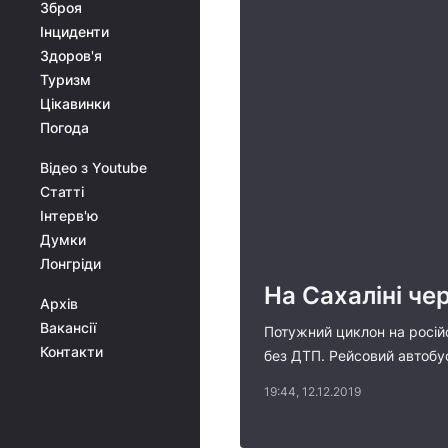
Зброя
Інциденти
Здоров'я
Туризм
Цікавинки
Погода
Відео з Youtube
Статті
Інтерв'ю
Думки
Лонгріди
На Сахаліні че
Архів
Вакансії
Потужний циклон на російс
Контакти
без ДТП. Рейсовий автобус
19:44, 12.12.2019