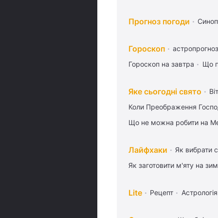
Прогноз погоди
Синоп
Гороскоп
астропрогноз
Гороскоп на завтра
Що п
Яке сьогодні свято
Ві
Коли Преображення Госпо
Що не можна робити на Ме
Лайфхаки
Як вибрати с
Як заготовити м'яту на зи
Lite
Рецепт
Астрологія