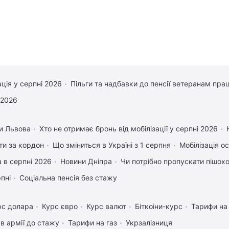
ація у серпні 2026
Пільги та надбавки до пенсії ветеранам прац
 2026
и Львова
Хто не отримає бронь від мобілізації у серпні 2026
ати за кордон
Що зміниться в Україні з 1 серпня
Мобілізація ос
 в серпні 2026
Новини Дніпра
Чи потрібно пропускати пішоход
рпні
Соціальна пенсія без стажу
рс долара
Курс євро
Курс валют
Біткоіни-курс
Тарифи на
в армії до стажу
Тарифи на газ
Укрзалізниця