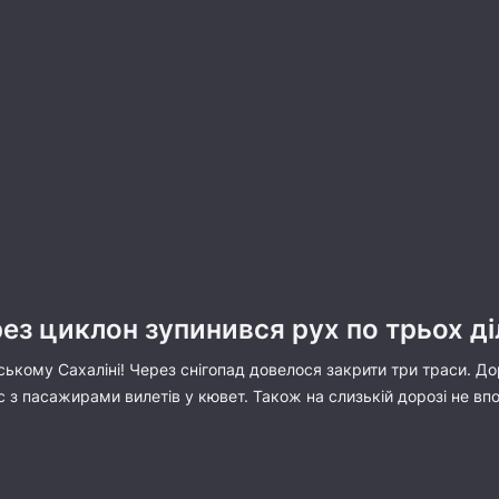
рез циклон зупинився рух по трьох ді
ькому Сахаліні! Через снігопад довелося закрити три траси. До
 з пасажирами вилетів у кювет. Також на слизькій дорозі не в