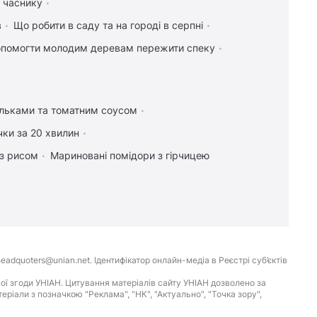
а часнику
в
Що робити в саду та на городі в серпні
опомогти молодим деревам пережити спеку
ельками та томатним соусом
чки за 20 хвилин
 з рисом
Мариновані помідори з гірчицею
eadquoters@unian.net. Ідентифікатор онлайн-медіа в Реєстрі суб’єктів
ої згоди УНІАН. Цитування матеріалів сайту УНІАН дозволено за
іали з позначкою "Реклама", "НК", "Актуально", "Точка зору",