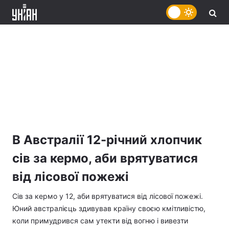
В Австралії 12-річний хлопчик
сів за кермо, аби врятуватися
від лісової пожежі
Сів за кермо у 12, аби врятуватися від лісової пожежі.
Юний австралієць здивував країну своєю кмітливістю,
коли примудрився сам утекти від вогню і вивезти