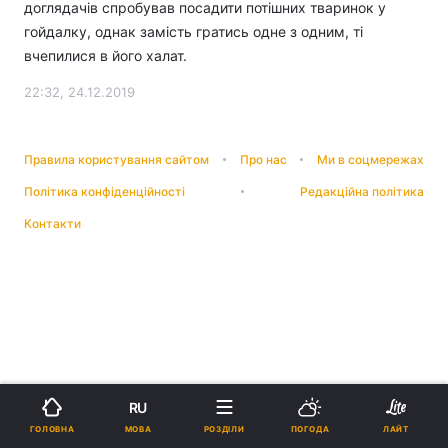
доглядачів спробував посадити потішних тваринок у
гойдалку, однак замість гратись одне з одним, ті
вчепилися в його халат.
22:32, 24.12.2019
Правила користування сайтом
Про нас
Ми в соцмережах
Політика конфіденційності
Редакційна політика
Контакти
RU
МОВА
ГОЛОВНА
РОЗДІЛИ
ПОГОДА
ЛАЙТ