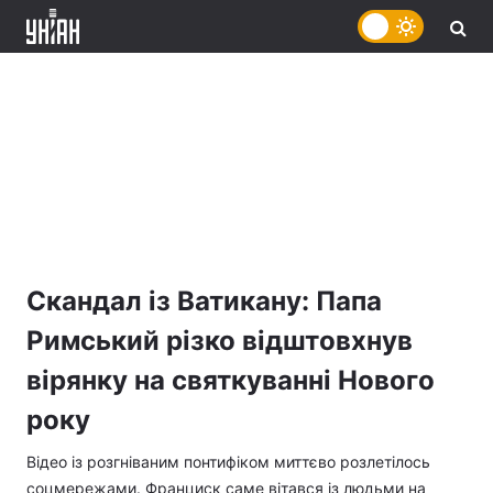
Скандал із Ватикану: Папа
Римський різко відштовхнув
вірянку на святкуванні Нового
року
Відео із розгніваним понтифіком миттєво розлетілось
соцмережами. Франциск саме вітався із людьми на