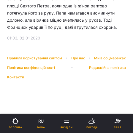
площі Святого Петра, коли одна із жінок раптово
потягнула його за руку. Папа намагався висмикнути
долоню, але вірянка міцно вчепилась у рукав. Тоді
Франциск ударив її по руці, далі втрутилася охорона.
01:03, 02.01.2020
Правила користування сайтом
Про нас
Ми в соцмережах
Політика конфіденційності
Редакційна політика
Контакти
RU
МОВА
ГОЛОВНА
РОЗДІЛИ
ПОГОДА
ЛАЙТ