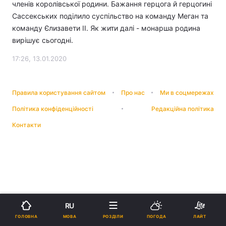
членів королівської родини. Бажання герцога й герцогині
Сассекських поділило суспільство на команду Меган та
команду Єлизавети ІІ. Як жити далі - монарша родина
вирішує сьогодні.
17:26, 13.01.2020
Правила користування сайтом
Про нас
Ми в соцмережах
Політика конфіденційності
Редакційна політика
Контакти
RU
МОВА
ГОЛОВНА
РОЗДІЛИ
ПОГОДА
ЛАЙТ