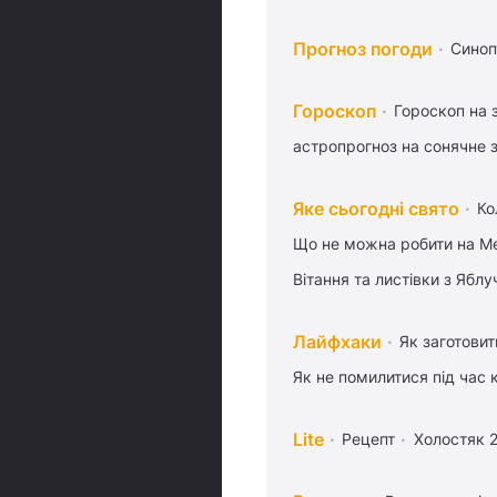
Прогноз погоди
Синоп
Гороскоп
Гороскоп на 
астропрогноз на сонячне 
Яке сьогодні свято
Ко
Що не можна робити на Ме
Вітання та листівки з Ябл
Лайфхаки
Як заготовит
Як не помилитися під час 
Lite
Рецепт
Холостяк 