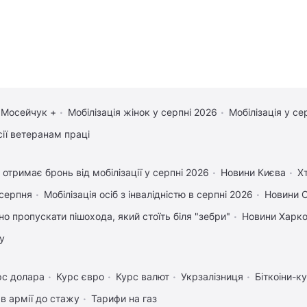
 Мосейчук +
Мобілізація жінок у серпні 2026
Мобілізація у се
сії ветеранам праці
 отримає бронь від мобілізації у серпні 2026
Новини Києва
Х
 серпня
Мобілізація осіб з інвалідністю в серпні 2026
Новини 
но пропускати пішохода, який стоїть біля "зебри"
Новини Харк
у
рс долара
Курс євро
Курс валют
Укрзалізниця
Біткоіни-к
в армії до стажу
Тарифи на газ