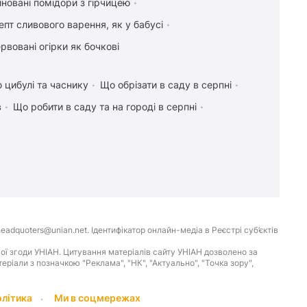
новані помідори з гірчицею
епт сливового варення, як у бабусі
рвовані огірки як бочкові
 цибулі та часнику
Що обрізати в саду в серпні
в
Що робити в саду та на городі в серпні
eadquoters@unian.net. Ідентифікатор онлайн-медіа в Реєстрі суб’єктів
ої згоди УНІАН. Цитування матеріалів сайту УНІАН дозволено за
іали з позначкою "Реклама", "НК", "Актуально", "Точка зору",
олітика
Ми в соцмережах