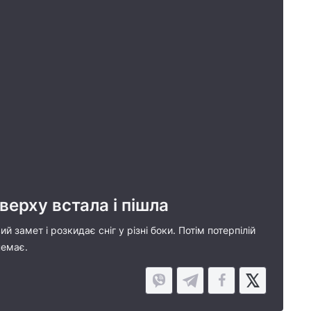
верху встала і пішла
 замет і розкидає сніг у різні боки. Потім потерпілій
 немає.