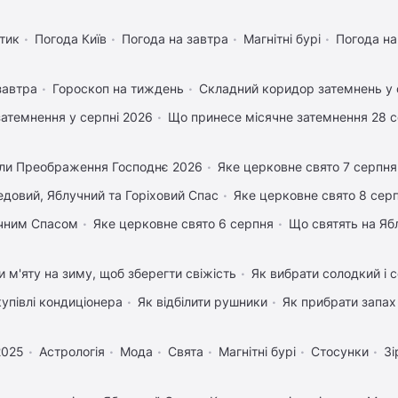
тик
Погода Київ
Погода на завтра
Магнітні бурі
Погода н
завтра
Гороскоп на тиждень
Складний коридор затемнень у 
затемнення у серпні 2026
Що принесе місячне затемнення 28 
ли Преображення Господнє 2026
Яке церковне свято 7 серпня
довий, Яблучний та Горіховий Спас
Яке церковне свято 8 сер
учним Спасом
Яке церковне свято 6 серпня
Що святять на Яб
и м'яту на зиму, щоб зберегти свіжість
Як вибрати солодкий і 
купівлі кондиціонера
Як відбілити рушники
Як прибрати запах 
2025
Астрологія
Мода
Свята
Магнітні бурі
Стосунки
Зі