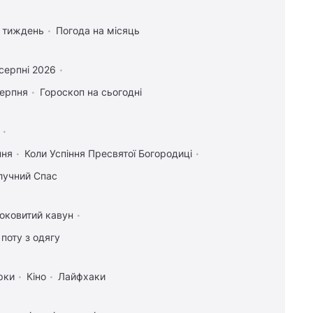
а тиждень
Погода на місяць
серпні 2026
серпня
Гороскоп на сьогодні
пня
Коли Успіння Пресвятої Богородиці
лучний Спас
соковитий кавун
поту з одягу
рки
Кіно
Лайфхаки