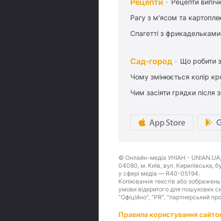
Рецепти
Рецепти випіч
Рагу з м'ясом та картопл
Спагетті з фрикадельками
Сад-город
Що робити з
Чому змінюється колір кро
Чим засіяти грядки після
© Онлайн-медіа УНІАН - UNIAN.UA, 
04080, м. Київ, вул. Кирилівська, 
у сфері медіа — R40-05194.
Копіювання текстів або зображень,
умови відкритого для пошукових си
"Офіційно", "PR", "партнерський пр
Правила користування сайто