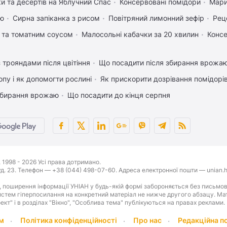
ки та десертів на Яблучний Спас
Консервовані помідори
Мари
ею
Сирна запіканка з рисом
Повітряний лимонний зефір
Рец
 та томатним соусом
Малосольні кабачки за 20 хвилин
Консе
 трояндами після цвітіння
Що посадити після збирання врожаю
пу і як допомогти рослині
Як прискорити дозрівання помідорі
 збирання врожаю
Що посадити до кінця серпня
1998 - 2026 Усі права дотримано.
буд. 23. Телефон — +38 (044) 498-07-60. Адреса електронної пошти — unian.h
 поширення інформації УНІАН у будь-якій формі забороняється без письмов
стем гіперпосилання на конкретний матеріал не нижче другого абзацу. Матер
оект" і в розділах "Вікно", "Особлива тема" публікуються на правах реклами.
м
Політика конфіденційності
Про нас
Редакційна п