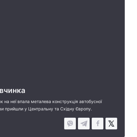
івчинка
як на неї впала металева конструкція автобусної
иви прийшли у Центральну та Східну Європу.