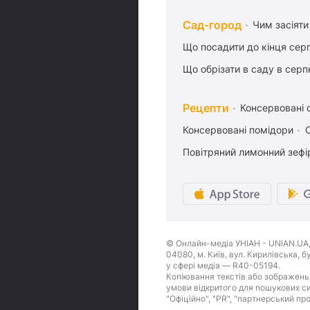
Сад-город
Чим засіяти
Що посадити до кінця сер
Що обрізати в саду в серп
Рецепти
Консервовані о
Консервовані помідори
Повітряний лимонний зефі
© Онлайн-медіа УНІАН - UNIAN.UA, 
04080, м. Київ, вул. Кирилівська, 
у сфері медіа — R40-05194.
Копіювання текстів або зображень,
умови відкритого для пошукових си
"Офіційно", "PR", "партнерський пр