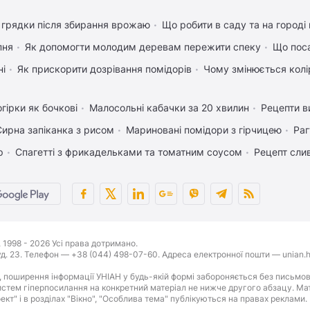
 грядки після збирання врожаю
Що робити в саду та на городі 
пня
Як допомогти молодим деревам пережити спеку
Що поса
ні
Як прискорити дозрівання помідорів
Чому змінюється колір
гірки як бочкові
Малосольні кабачки за 20 хвилин
Рецепти в
Сирна запіканка з рисом
Мариновані помідори з гірчицею
Раг
р
Спагетті з фрикадельками та томатним соусом
Рецепт слив
1998 - 2026 Усі права дотримано.
буд. 23. Телефон — +38 (044) 498-07-60. Адреса електронної пошти — unian.h
 поширення інформації УНІАН у будь-якій формі забороняється без письмов
стем гіперпосилання на конкретний матеріал не нижче другого абзацу. Матер
оект" і в розділах "Вікно", "Особлива тема" публікуються на правах реклами.