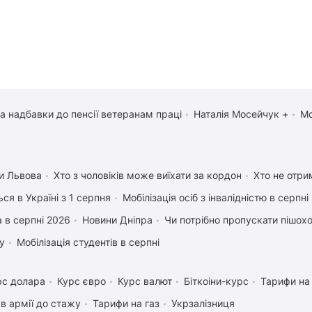
та надбавки до пенсії ветеранам праці
Наталія Мосейчук +
Мо
и Львова
Хто з чоловіків може виїхати за кордон
Хто не отрим
ся в Україні з 1 серпня
Мобілізація осіб з інвалідністю в серпні
 в серпні 2026
Новини Дніпра
Чи потрібно пропускати пішоход
у
Мобілізація студентів в серпні
рс долара
Курс євро
Курс валют
Біткоіни-курс
Тарифи на
в армії до стажу
Тарифи на газ
Укрзалізниця