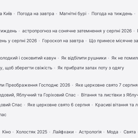
а Київ
Погода на завтра
Магнітні бурі
Погода на тиждень
 тиждень
астропрогноз на сонячне затемнення у серпні 2026
нь у серпні 2026
Гороскоп на завтра
Що принесе місячне з
олодкий і соковитий кавун
Як відбілити рушники
Як не помили
му, щоб зберегти свіжість
Як прибрати запах поту з одягу
ли Преображення Господнє 2026
Яке церковне свято 7 серпня
довий, Яблучний та Горіховий Спас
Вітання та листівки з Ябл
довий Спас
Яке церковне свято 6 серпня
Красиві вітання та
пас
Кіно
Холостяк 2025
Лайфхаки
Астрологія
Мода
Свята