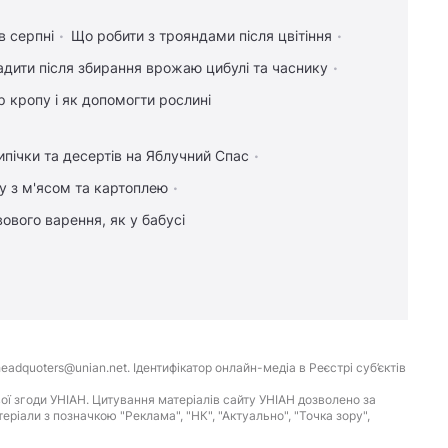
в серпні
Що робити з трояндами після цвітіння
дити після збирання врожаю цибулі та часнику
 кропу і як допомогти рослині
ипічки та десертів на Яблучний Спас
у з м'ясом та картоплею
ового варення, як у бабусі
eadquoters@unian.net. Ідентифікатор онлайн-медіа в Реєстрі суб’єктів
ої згоди УНІАН. Цитування матеріалів сайту УНІАН дозволено за
іали з позначкою "Реклама", "НК", "Актуально", "Точка зору",