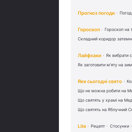
Прогноз погоди
Погод
Гороскоп
Гороскоп на
Складний коридор затемне
Лайфхаки
Як вибрати с
Як заготовити м'яту на зи
Яке сьогодні свято
Ко
Що не можна робити на Ме
Що святять у храмі на Ме
Що святять на Яблучний С
Lite
Рецепт
Стосунки