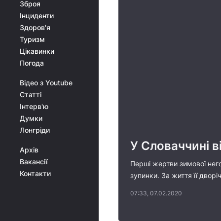
Зброя
Інциденти
Здоров'я
Туризм
Цікавинки
Погода
Відео з Youtube
Статті
Інтерв'ю
Думки
Лонгріди
У Словаччині в
Архів
Вакансії
Перші жертви зимової него
Контакти
зупинки. За життя її двор
07:33, 07.02.2020