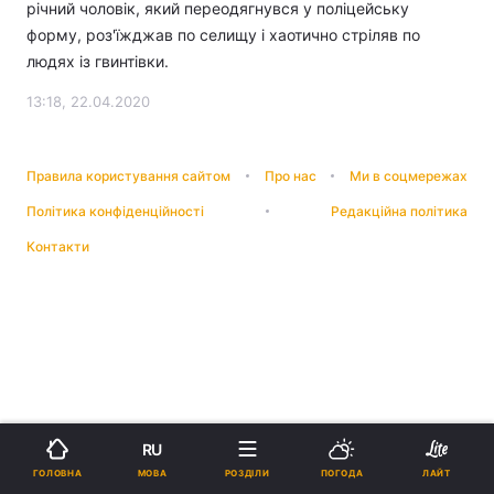
річний чоловік, який переодягнувся у поліцейську
форму, роз'їжджав по селищу і хаотично стріляв по
людях із гвинтівки.
13:18, 22.04.2020
Правила користування сайтом
Про нас
Ми в соцмережах
Політика конфіденційності
Редакційна політика
Контакти
RU
МОВА
ГОЛОВНА
РОЗДІЛИ
ПОГОДА
ЛАЙТ