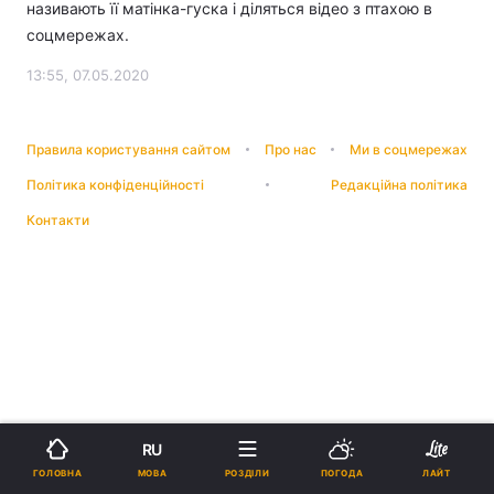
називають її матінка-гуска і діляться відео з птахою в
соцмережах.
13:55, 07.05.2020
Правила користування сайтом
Про нас
Ми в соцмережах
Політика конфіденційності
Редакційна політика
Контакти
RU
МОВА
ГОЛОВНА
РОЗДІЛИ
ПОГОДА
ЛАЙТ