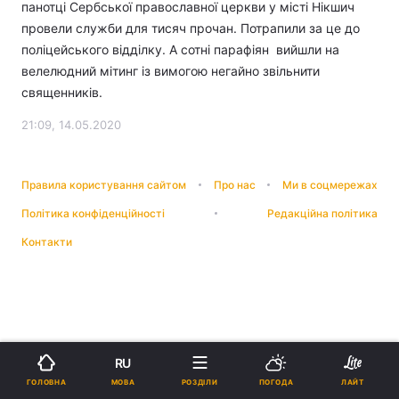
панотці Сербської православної церкви у місті Нікшич
провели служби для тисяч прочан. Потрапили за це до
поліцейського відділку. А сотні парафіян вийшли на
велелюдний мітинг із вимогою негайно звільнити
священників.
21:09, 14.05.2020
Правила користування сайтом
Про нас
Ми в соцмережах
Політика конфіденційності
Редакційна політика
Контакти
RU
МОВА
ГОЛОВНА
РОЗДІЛИ
ПОГОДА
ЛАЙТ