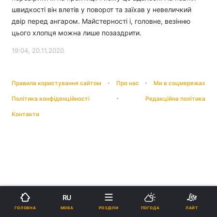
швидкості він влетів у поворот та заїхав у невеличкий
двір перед ангаром. Майстерності і, головне, везінню
цього хлопця можна лише позаздрити.
19:04, 20.11.2020
Правила користування сайтом
Про нас
Ми в соцмережах
Політика конфіденційності
Редакційна політика
Контакти
RU
МОВА
ГОЛОВНА
РОЗДІЛИ
ПОГОДА
ЛАЙТ