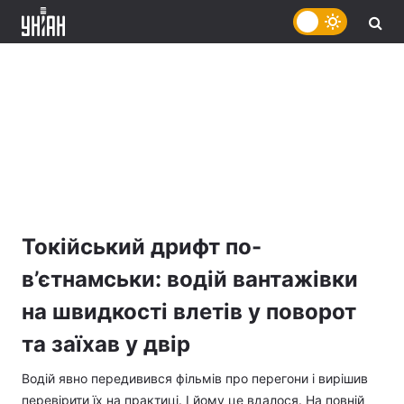
Токійський дрифт по-
в’єтнамськи: водій вантажівки
на швидкості влетів у поворот
та заїхав у двір
Водій явно передивився фільмів про перегони і вирішив
перевірити їх на практиці. І йому це вдалося. На повній