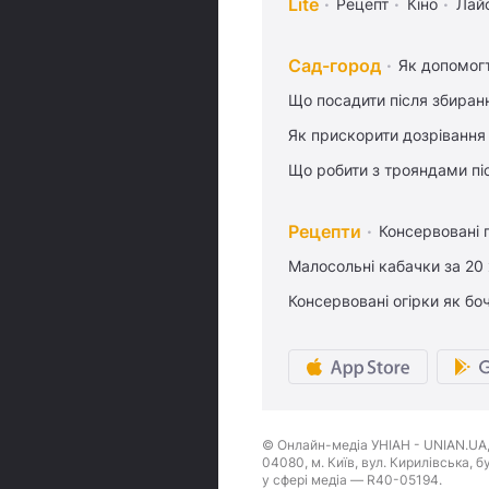
Lite
Рецепт
Кіно
Лай
Сад-город
Як допомог
Що посадити після збиран
Як прискорити дозрівання
Що робити з трояндами піс
Рецепти
Консервовані 
Малосольні кабачки за 20
Консервовані огірки як бо
© Онлайн-медіа УНІАН - UNIAN.UA, 
04080, м. Київ, вул. Кирилівська, 
у сфері медіа — R40-05194.