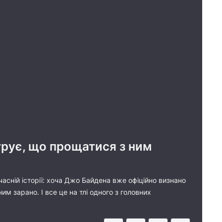
рує, що прощатися з ним
асній історії: хоча Джо Байдена вже офіційно визнано
 зарано. І все це на тлі одного з головних