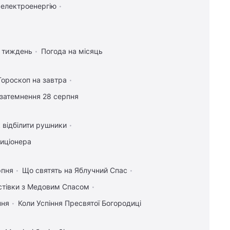
 електроенергію
а тиждень
Погода на місяць
Гороскоп на завтра
затемнення 28 серпня
 відбілити рушники
диціонера
рпня
Що святять на Яблучний Спас
истівки з Медовим Спасом
пня
Коли Успіння Пресвятої Богородиці