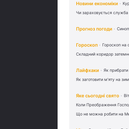
Новини економіки
Ку
Чи зараховується служба 
Прогноз погоди
Синоп
Гороскоп
Гороскоп на 
Складний коридор затемне
Лайфхаки
Як прибрати 
Як заготовити м'яту на зи
Яке сьогодні свято
Ві
Коли Преображення Госпо
Що не можна робити на Ме