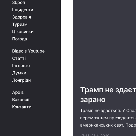
Зброя
Інциденти
Здоров'я
Туризм
Цікавинки
Погода
Відео з Youtube
Статті
Інтерв'ю
Думки
Лонгріди
Трамп не здає
Архів
зарано
Вакансії
Контакти
Трамп не здається. У Спол
переможцем президентських
американських свят. Подро
17:35, 26.11.2020