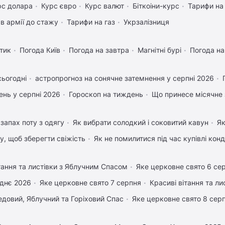
рс долара
Курс євро
Курс валют
Біткоіни-курс
Тарифи на
в армії до стажу
Тарифи на газ
Укрзалізниця
тик
Погода Київ
Погода на завтра
Магнітні бурі
Погода н
сьогодні
астропрогноз на сонячне затемнення у серпні 2026
нь у серпні 2026
Гороскоп на тиждень
Що принесе місячне 
запах поту з одягу
Як вибрати солодкий і соковитий кавун
Як
му, щоб зберегти свіжість
Як не помилитися під час купівлі кон
тання та листівки з Яблучним Спасом
Яке церковне свято 6 се
днє 2026
Яке церковне свято 7 серпня
Красиві вітання та л
довий, Яблучний та Горіховий Спас
Яке церковне свято 8 сер