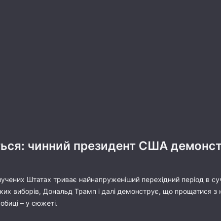
ться: чинний президент США демонст
учених Штатах триває найнапруженіший перехідний період в суч
 виборів, Дональд Трамп і далі демонструє, що прощатися з ним
биці – у сюжеті.