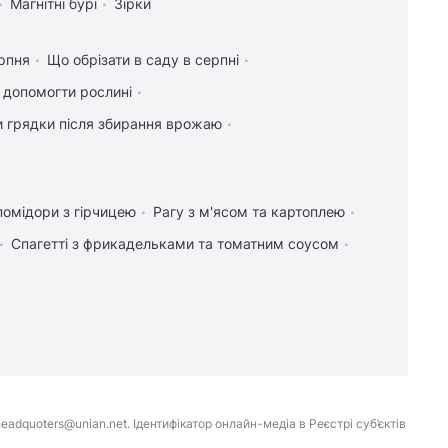
Магнітні бурі
Зірки
рпня
Що обрізати в саду в серпні
к допомогти рослині
и грядки після збирання врожаю
помідори з гірчицею
Рагу з м'ясом та картоплею
Спагетті з фрикадельками та томатним соусом
eadquoters@unian.net. Ідентифікатор онлайн-медіа в Реєстрі суб’єктів