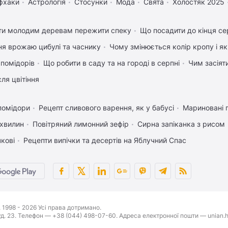
фхаки
Астрологія
Стосунки
Мода
Свята
Холостяк 2025
ти молодим деревам пережити спеку
Що посадити до кінця се
ня врожаю цибулі та часнику
Чому змінюється колір кропу і я
 помідорів
Що робити в саду та на городі в серпні
Чим засіят
ля цвітіння
помідори
Рецепт сливового варення, як у бабусі
Мариновані 
 хвилин
Повітряний лимонний зефір
Сирна запіканка з рисом
чкові
Рецепти випічки та десертів на Яблучний Спас
1998 - 2026 Усі права дотримано.
буд. 23. Телефон — +38 (044) 498-07-60. Адреса електронної пошти — unian.h