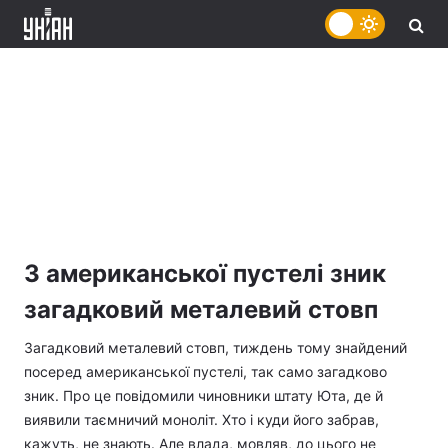
З американської пустелі зник
загадковий металевий стовп
Загадковий металевий стовп, тиждень тому знайдений
посеред американської пустелі, так само загадково
зник. Про це повідомили чиновники штату Юта, де й
виявили таємничий моноліт. Хто і куди його забрав,
кажуть, не знають. Але влада, мовляв, до цього не