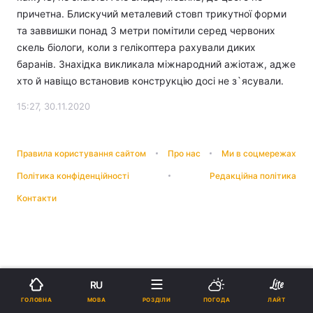
причетна. Блискучий металевий стовп трикутної форми
та заввишки понад 3 метри помітили серед червоних
скель біологи, коли з гелікоптера рахували диких
баранів. Знахідка викликала міжнародний ажіотаж, адже
хто й навіщо встановив конструкцію досі не з`ясували.
15:27, 30.11.2020
Правила користування сайтом
Про нас
Ми в соцмережах
Політика конфіденційності
Редакційна політика
Контакти
RU
МОВА
ГОЛОВНА
РОЗДІЛИ
ПОГОДА
ЛАЙТ