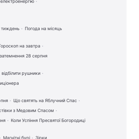
 електроенергію
а тиждень
Погода на місяць
Гороскоп на завтра
затемнення 28 серпня
 відбілити рушники
диціонера
рпня
Що святять на Яблучний Спас
истівки з Медовим Спасом
пня
Коли Успіння Пресвятої Богородиці
Магнітні бурі
Зірки