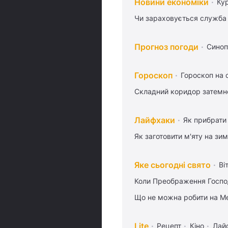
Новини економіки
Ку
Чи зараховується служба 
Прогноз погоди
Синоп
Гороскоп
Гороскоп на 
Складний коридор затемне
Лайфхаки
Як прибрати 
Як заготовити м'яту на зи
Яке сьогодні свято
Ві
Коли Преображення Госпо
Що не можна робити на Ме
Lite
Рецепт
Кіно
Лай