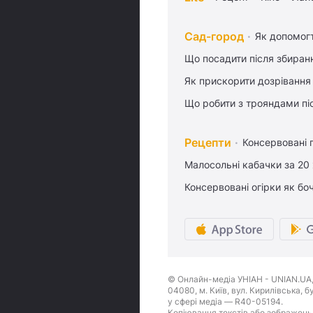
Сад-город
Як допомог
Що посадити після збиран
Як прискорити дозрівання
Що робити з трояндами піс
Рецепти
Консервовані 
Малосольні кабачки за 20
Консервовані огірки як бо
© Онлайн-медіа УНІАН - UNIAN.UA, 
04080, м. Київ, вул. Кирилівська, 
у сфері медіа — R40-05194.
Копіювання текстів або зображень,