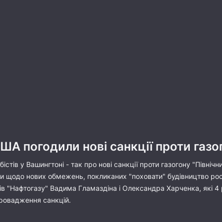
А погодили нові санкції проти газог
стів у Вашингтоні - так про нові санкції проти газогону "Північни
 щодо нових обмежень, покликаних "поховати" будівництво росій
в "Нафтогазу" Вадима Гламаздіна і Олександра Харченка, які 4
провадження санкцій.