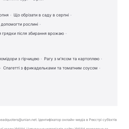
рпня
Що обрізати в саду в серпні
к допомогти рослині
и грядки після збирання врожаю
помідори з гірчицею
Рагу з м'ясом та картоплею
Спагетті з фрикадельками та томатним соусом
eadquoters@unian.net. Ідентифікатор онлайн-медіа в Реєстрі суб’єктів
ої згоди УНІАН. Цитування матеріалів сайту УНІАН дозволено за