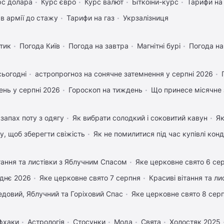
рс долара
Курс євро
Курс валют
Біткоіни-курс
Тарифи на
в армії до стажу
Тарифи на газ
Укрзалізниця
тик
Погода Київ
Погода на завтра
Магнітні бурі
Погода н
сьогодні
астропрогноз на сонячне затемнення у серпні 2026
нь у серпні 2026
Гороскоп на тиждень
Що принесе місячне 
запах поту з одягу
Як вибрати солодкий і соковитий кавун
Як
му, щоб зберегти свіжість
Як не помилитися під час купівлі кон
тання та листівки з Яблучним Спасом
Яке церковне свято 6 се
днє 2026
Яке церковне свято 7 серпня
Красиві вітання та л
довий, Яблучний та Горіховий Спас
Яке церковне свято 8 сер
фхаки
Астрологія
Стосунки
Мода
Свята
Холостяк 2025