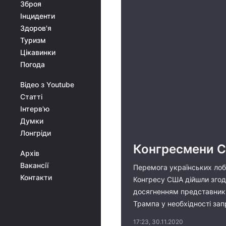
Зброя
Інциденти
Здоров'я
Туризм
Цікавинки
Погода
Відео з Youtube
Статті
Інтерв'ю
Думки
Лонгріди
Конгресмени СШ
Архів
Вакансії
Перемога українських лоббі
Контакти
Конгресу США дійшли згоди
досягненням представникі
Трампа у необхідності за
17:23, 30.11.2020