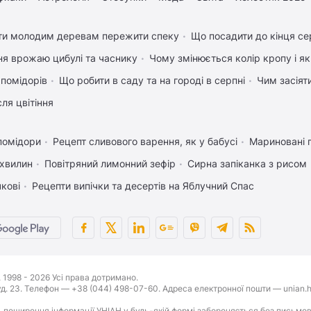
ти молодим деревам пережити спеку
Що посадити до кінця се
ня врожаю цибулі та часнику
Чому змінюється колір кропу і я
 помідорів
Що робити в саду та на городі в серпні
Чим засіят
ля цвітіння
помідори
Рецепт сливового варення, як у бабусі
Мариновані 
 хвилин
Повітряний лимонний зефір
Сирна запіканка з рисом
чкові
Рецепти випічки та десертів на Яблучний Спас
1998 - 2026 Усі права дотримано.
буд. 23. Телефон — +38 (044) 498-07-60. Адреса електронної пошти — unian.h
 поширення інформації УНІАН у будь-якій формі забороняється без письмов