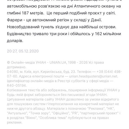
автомобільною розв’язкою на дні Атлантичного океану на
глибині 187 метрів. Це перший подібний проєкт у світі.
Фарери - це автономний регіон у складі у Данії.
Новозбудований тунель з’єднує два найбільші острови.
Будівництво тривало три роки і обійшлось у 162 мільйони
доларів.
20:27, 05.12.2020
© Онлайн-медіа УНІАН - UNIAN.UA, 1998 - 2026 Усі права
дотримано.
04080, м. Київ, вул. Кирилівська, буд. 23. Телефон — +38 (044) 498-
07-60. Адреса електронної пошти — unian.headquoters@unian.net.
Ідентифікатор онлайн-медіа в Реєстрі суб’єктів у сфері медіа —
R40-05194.
Копіювання текстів або зображень, поширення інформації УНІАН у
будь-якій формі забороняється без письмової згоди УНІАН.
Цитування матеріалів сайту УНІАН дозволено за умови відкритого
для пошукових систем гіперпосилання на конкретний матеріал не
нижче другого абзацу. Матеріали з позначкою "Реклама", "НК",
"Актуально", "Точка зору", "Офіційно", "PR", "партнерський проект" і
в розділах "Вікно", "Особлива тема" публікуються на правах
реклами.