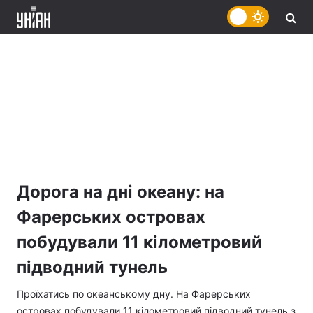
Дорога на дні океану: на
Фарерських островах
побудували 11 кілометровий
підводний тунель
Проїхатись по океанському дну. На Фарерських
островах побудували 11 кілометровий підводний тунель з