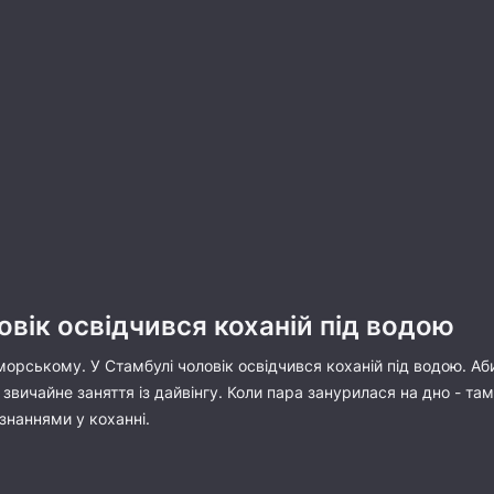
овік освідчився коханій під водою
 морському. У Стамбулі чоловік освідчився коханій під водою. Аб
 звичайне заняття із дайвінгу. Коли пара занурилася на дно - та
ізнаннями у коханні.