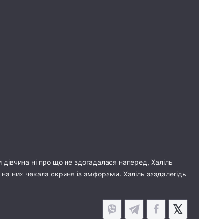
и дівчина ні про що не здогадалася наперед, Халіль
м на них чекала скриня із амфорами. Халіль заздалегідь