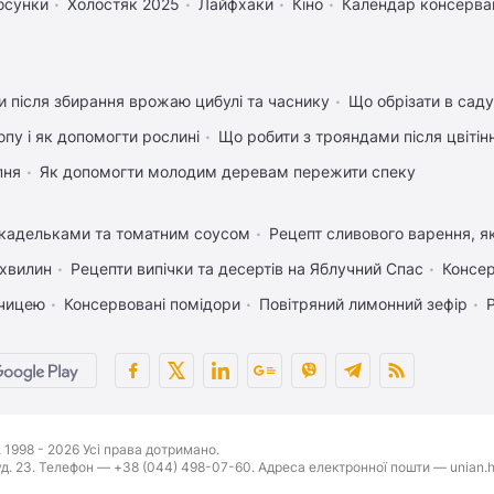
осунки
Холостяк 2025
Лайфхаки
Кіно
Календар консервац
 після збирання врожаю цибулі та часнику
Що обрізати в саду
пу і як допомогти рослині
Що робити з трояндами після цвітін
пня
Як допомогти молодим деревам пережити спеку
икадельками та томатним соусом
Рецепт сливового варення, як
 хвилин
Рецепти випічки та десертів на Яблучний Спас
Консер
рчицею
Консервовані помідори
Повітряний лимонний зефір
1998 - 2026 Усі права дотримано.
буд. 23. Телефон — +38 (044) 498-07-60. Адреса електронної пошти — unian.h