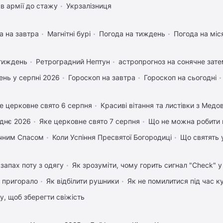
в армії до стажу
Укрзалізниця
а на завтра
Магнітні бурі
Погода на тиждень
Погода на міс
 тиждень
Ретроградний Нептун
астропрогноз на сонячне зате
нь у серпні 2026
Гороскоп на завтра
Гороскоп на сьогодні
е церковне свято 6 серпня
Красиві вітання та листівки з Мед
днє 2026
Яке церковне свято 7 серпня
Що не можна робити 
учним Спасом
Коли Успіння Пресвятої Богородиці
Що святять 
запах поту з одягу
Як зрозуміти, чому горить сигнал "Check" 
 пригорало
Як відбілити рушники
Як не помилитися під час к
му, щоб зберегти свіжість