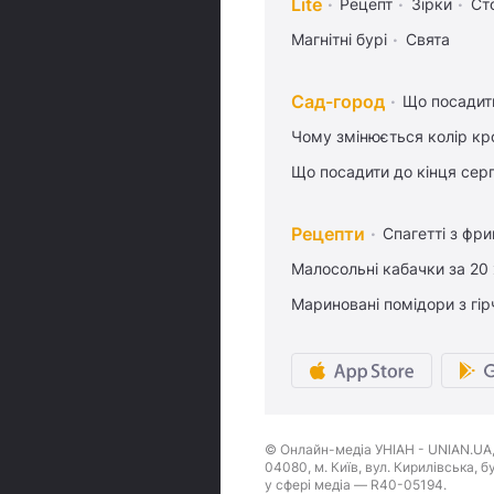
Lite
Рецепт
Зірки
Ст
Магнітні бурі
Свята
Сад-город
Що посадити
Чому змінюється колір кро
Що посадити до кінця сер
Рецепти
Спагетті з фр
Малосольні кабачки за 20
Мариновані помідори з гі
© Онлайн-медіа УНІАН - UNIAN.UA, 
04080, м. Київ, вул. Кирилівська, 
у сфері медіа — R40-05194.