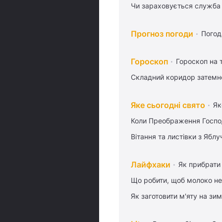
Чи зараховується служба 
Прогноз погоди
Погод
Гороскоп
Гороскоп на
Складний коридор затемне
Яке сьогодні свято
Як
Коли Преображення Госпо
Вітання та листівки з Ябл
Лайфхаки
Як прибрати 
Що робити, щоб молоко не
Як заготовити м'яту на зи