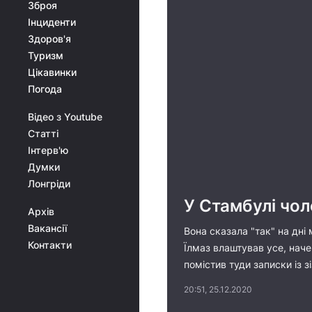
Зброя
Інциденти
Здоров'я
Туризм
Цікавинки
Погода
Відео з Youtube
Статті
Інтерв'ю
Думки
Лонгріди
У Стамбулі чол
Архів
Вакансії
Вона сказала "так" на дні
Контакти
Їлмаз влаштував усе, наче
помістив туди записки із з
20:51, 25.12.2020