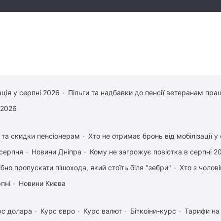
ація у серпні 2026
Пільги та надбавки до пенсії ветеранам прац
 2026
и та скидки пенсіонерам
Хто не отримає бронь від мобілізації у
 серпня
Новини Дніпра
Кому не загрожує повістка в серпні 2
ібно пропускати пішохода, який стоїть біля "зебри"
Хто з чолов
рпні
Новини Києва
рс долара
Курс євро
Курс валют
Біткоіни-курс
Тарифи на