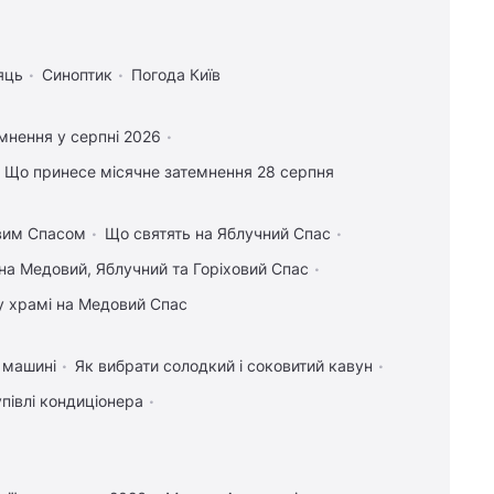
яць
Синоптик
Погода Київ
мнення у серпні 2026
Що принесе місячне затемнення 28 серпня
овим Спасом
Що святять на Яблучний Спас
на Медовий, Яблучний та Горіховий Спас
у храмі на Медовий Спас
у машині
Як вибрати солодкий і соковитий кавун
упівлі кондиціонера