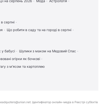
ії на серпень 2026
Мода
Астрологія
 в серпні
ня
Що робити в саду та на городі в серпні
 у бабусі
Шулики з маком на Медовий Спас
вовані огірки як бочкові
Рагу з м'ясом та картоплею
eadquoters@unian.net. Ідентифікатор онлайн-медіа в Реєстрі суб’єктів