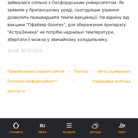
займалися спільно з Оксфордським університетом. Як
заявили у британському уряді, сьогоднішнє рішення
дозволить пришвидшити темпи вакцинації. На відміну від
вакцини "Пфайзер-Біонтех", для збереження препарату
"АстраЗенека" не потрібні наднизькі температури,
зберігати її можна у звичайному холодильнику.
20:24, 30.12.2020
Правила користування сайтом
Про нас
Ми в соцмережах
Політика конфіденційності
Редакційна політика
Контакти
RU
МОВА
ГОЛОВНА
РОЗДІЛИ
ПОГОДА
ЛАЙТ