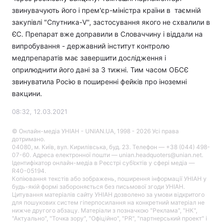
звинувачують його і прем'єр-міністра країни в таємній
закупівлі "Спутника-V", застосування якого не схвалили в
ЄС. Препарат вже доправили в Словаччину і віддали на
випробування - державний інститут контролю
медпрепаратів має завершити дослідження і
оприлюднити його дані за 3 тижні. Тим часом ОБСЄ
звинуватила Росію в поширенні фейків про іноземні
вакцини.
08:32, 12.03.2021
© Онлайн-медіа УНІАН - UNIAN.UA, 1998 - 2026 Усі права
дотримано.
04080, м. Київ, вул. Кирилівська, буд. 23. Телефон — +38 (044) 498-
07-60. Адреса електронної пошти — unian.headquoters@unian.net.
Ідентифікатор онлайн-медіа в Реєстрі суб’єктів у сфері медіа —
R40-05194.
Копіювання текстів або зображень, поширення інформації УНІАН у
будь-якій формі забороняється без письмової згоди УНІАН.
Цитування матеріалів сайту УНІАН дозволено за умови відкритого
для пошукових систем гіперпосилання на конкретний матеріал не
нижче другого абзацу. Матеріали з позначкою "Реклама", "НК",
"Актуально", "Точка зору", "Офіційно", "PR", "партнерський проект" і