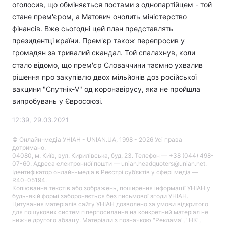
оголосив, що обміняється постами з однопартійцем - той
стане прем'єром, а Матович очолить міністерство
фінансів. Вже сьогодні цей план представлять
президентці країни. Прем'єр також перепросив у
громадян за тривалий скандал. Той спалахнув, коли
стало відомо, що прем'єр Словаччини таємно ухвалив
рішення про закупівлю двох мільйонів доз російської
вакцини "Спутнік-V" од коронавірусу, яка не пройшла
випробувань у Євросоюзі.
12:39, 29.03.2021
© Онлайн-медіа УНІАН - UNIAN.UA, 1998 - 2026 Усі права
дотримано.
04080, м. Київ, вул. Кирилівська, буд. 23. Телефон — +38 (044) 498-
07-60. Адреса електронної пошти — unian.headquoters@unian.net.
Ідентифікатор онлайн-медіа в Реєстрі суб’єктів у сфері медіа —
R40-05194.
Копіювання текстів або зображень, поширення інформації УНІАН у
будь-якій формі забороняється без письмової згоди УНІАН.
Цитування матеріалів сайту УНІАН дозволено за умови відкритого
для пошукових систем гіперпосилання на конкретний матеріал не
нижче другого абзацу. Матеріали з позначкою "Реклама", "НК",