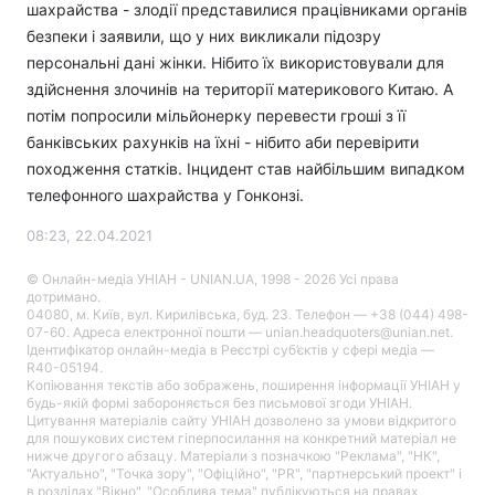
шахрайства - злодії представилися працівниками органів
безпеки і заявили, що у них викликали підозру
персональні дані жінки. Нібито їх використовували для
здійснення злочинів на території материкового Китаю. А
потім попросили мільйонерку перевести гроші з її
банківських рахунків на їхні - нібито аби перевірити
походження статків. Інцидент став найбільшим випадком
телефонного шахрайства у Гонконзі.
08:23, 22.04.2021
© Онлайн-медіа УНІАН - UNIAN.UA, 1998 - 2026 Усі права
дотримано.
04080, м. Київ, вул. Кирилівська, буд. 23. Телефон — +38 (044) 498-
07-60. Адреса електронної пошти — unian.headquoters@unian.net.
Ідентифікатор онлайн-медіа в Реєстрі суб’єктів у сфері медіа —
R40-05194.
Копіювання текстів або зображень, поширення інформації УНІАН у
будь-якій формі забороняється без письмової згоди УНІАН.
Цитування матеріалів сайту УНІАН дозволено за умови відкритого
для пошукових систем гіперпосилання на конкретний матеріал не
нижче другого абзацу. Матеріали з позначкою "Реклама", "НК",
"Актуально", "Точка зору", "Офіційно", "PR", "партнерський проект" і
в розділах "Вікно", "Особлива тема" публікуються на правах