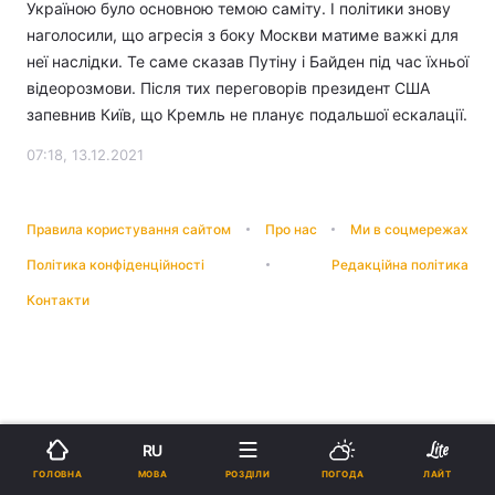
Україною було основною темою саміту. І політики знову
наголосили, що агресія з боку Москви матиме важкі для
неї наслідки. Те саме сказав Путіну і Байден під час їхньої
відеорозмови. Після тих переговорів президент США
запевнив Київ, що Кремль не планує подальшої ескалації.
07:18, 13.12.2021
Правила користування сайтом
Про нас
Ми в соцмережах
Політика конфіденційності
Редакційна політика
Контакти
RU
МОВА
ГОЛОВНА
РОЗДІЛИ
ПОГОДА
ЛАЙТ