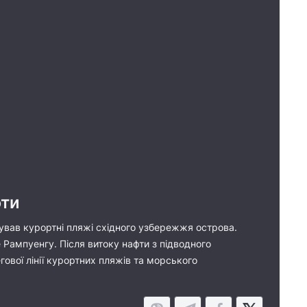
фти
псував курортні пляжі східного узбережжя острова.
 Рампуенгу. Після витоку нафти з підводного
гової лінії курортних пляжів та морського