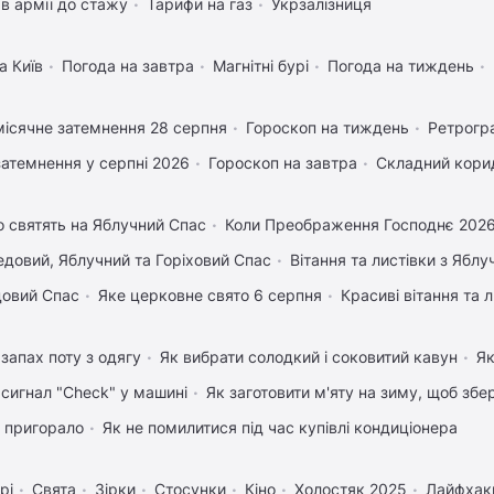
в армії до стажу
Тарифи на газ
Укрзалізниця
а Київ
Погода на завтра
Магнітні бурі
Погода на тиждень
ісячне затемнення 28 серпня
Гороскоп на тиждень
Ретрогр
затемнення у серпні 2026
Гороскоп на завтра
Складний корид
 святять на Яблучний Спас
Коли Преображення Господнє 202
довий, Яблучний та Горіховий Спас
Вітання та листівки з Ябл
довий Спас
Яке церковне свято 6 серпня
Красиві вітання та
запах поту з одягу
Як вибрати солодкий і соковитий кавун
Як
 сигнал "Check" у машині
Як заготовити м'яту на зиму, щоб збе
 пригорало
Як не помилитися під час купівлі кондиціонера
рі
Свята
Зірки
Стосунки
Кіно
Холостяк 2025
Лайфхак