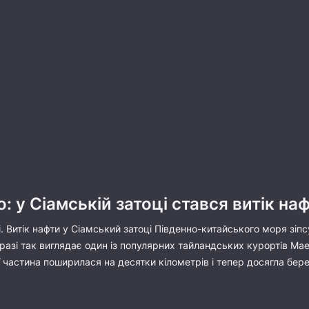
: у Сіамській затоці стався витік на
і. Витік нафти у Сіамський затоці Південно-китайського моря зі
разі так виглядає один із популярних тайландських курортів Мае
ї частина поширилася на десятки кілометрів і тепер досягла бере