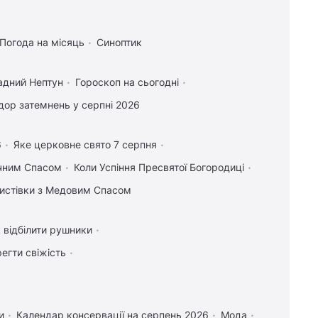
Погода на місяць
Синоптик
адний Нептун
Гороскоп на сьогодні
ор затемнень у серпні 2026
6
Яке церковне свято 7 серпня
учним Спасом
Коли Успіння Пресвятої Богородиці
 листівки з Медовим Спасом
 відбілити рушники
регти свіжість
и
Календар консервації на серпень 2026
Мода