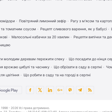
помідори
Повітряний лимонний зефір
Рагу з м'ясом та карто
 та томатним соусом
Рецепт сливового варення, як у бабусі
чкові
Малосольні кабачки за 20 хвилин
Рецепти випічки та де
рчицею
ти молодим деревам пережити спеку
Що посадити до кінця се
ня врожаю цибулі та часнику
Що обрізати в саду в серпні
Чом
ля цвітіння
Що робити в саду та на городі в серпні
1998 - 2026 Усі права дотримано.
буд. 23. Телефон — +38 (044) 498-07-60. Адреса електронної пошти — unian.h