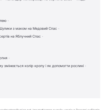
плею
Шулики з маком на Медовий Спас
сертів на Яблучний Спас
рпня
у змінюється колір кропу і як допомогти рослині
eadquoters@unian.net. Ідентифікатор онлайн-медіа в Реєстрі суб’єктів