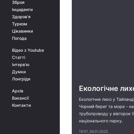
Зброя
Інциденти
Здоров'я
Туризм
Цікавинки
Погода
Відео з Youtube
Статті
Інтерв'ю
Думки
Лонгріди
Екологічне лихо
Архів
Вакансії
Екологічне лихо у Тайланд
Контакти
Чорний берег та море - на
трубопроводу у вівторок ї
національного парку.
19:57, 29.01.2022