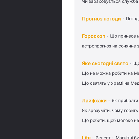
Чи зараховується служба 
Прогноз погоди
Погод
Гороскоп
Що принесе м
астропрогноз на сонячне 
Яке сьогодні свято
Що
Що не можна робити на Ме
Що святять у храмі на Ме
Лайфхаки
Як прибрати 
Як зрозуміти, чому горить
Що робити, щоб молоко не
Lite
Рецепт
Магнітні бу