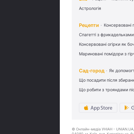
Астрологія
Рецепти
Консервовані 
Спагетті з фрикадельками
Консервовані огірки як бо
Мариновані помідори з гі
Сад-город
Як допомог
Що посадити після збиран
Що робити з трояндами піс
© Онлайн-медіа УНІАН - UNIAN.UA, 
04080, м. Київ, вул. Кирилівська, 