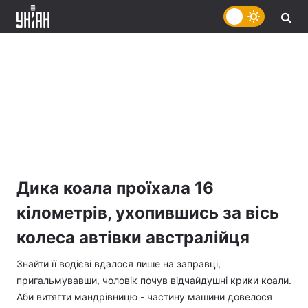
Дика коала проїхала 16
кілометрів, ухопившись за вісь
колеса автівки австралійця
Знайти її водієві вдалося лише на заправці,
пригальмувавши, чоловік почув відчайдушні крики коали.
Аби витягти мандрівницю - частину машини довелося