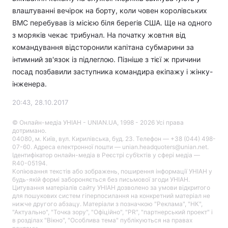
влаштуванні вечірок на борту, коли човен королівських
ВМС перебував із місією біля берегів США. Ще на одного
з моряків чекає трибунал. На початку жовтня від
командування відсторонили капітана субмарини за
інтимний зв'язок із підлеглою. Пізніше з тієї ж причини
посад позбавили заступника командира екіпажу і жінку-
інженера.
20:43, 28.10.2017
© Онлайн-медіа УНІАН - UNIAN.UA, 1998 - 2026 Усі права
дотримано.
04080, м. Київ, вул. Кирилівська, буд. 23. Телефон — +38 (044) 498-
07-60. Адреса електронної пошти — unian.headquoters@unian.net.
Ідентифікатор онлайн-медіа в Реєстрі суб’єктів у сфері медіа —
R40-05194.
Копіювання текстів або зображень, поширення інформації УНІАН у
будь-якій формі забороняється без письмової згоди УНІАН.
Цитування матеріалів сайту УНІАН дозволено за умови відкритого
для пошукових систем гіперпосилання на конкретний матеріал не
нижче другого абзацу. Матеріали з позначкою "Реклама", "НК",
"Актуально", "Точка зору", "Офіційно", "PR", "партнерський проект" і
в розділах "Вікно", "Особлива тема" публікуються на правах