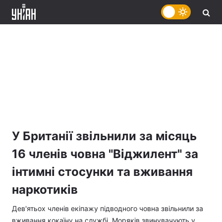
У Британії звільнили за місяць
16 членів човна "Віджилент" за
інтимні стосунки та вживання
наркотиків
Дев'ятьох членів екіпажу підводного човна звільнили за
вживання кокаїну на службі. Моряків звинувачують у