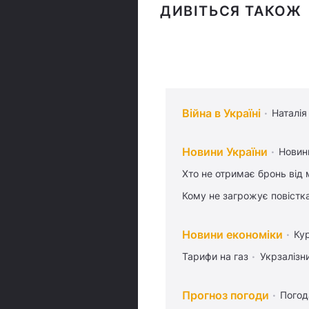
ДИВІТЬСЯ ТАКОЖ
Війна в Україні
Наталія
Новини України
Новин
Хто не отримає бронь від м
Кому не загрожує повістка
Новини економіки
Ку
Тарифи на газ
Укрзалізн
Прогноз погоди
Погод