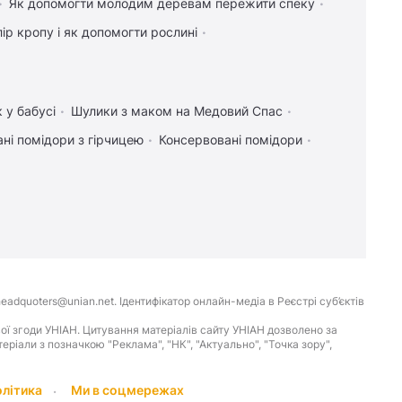
Як допомогти молодим деревам пережити спеку
ір кропу і як допомогти рослині
 у бабусі
Шулики з маком на Медовий Спас
ні помідори з гірчицею
Консервовані помідори
eadquoters@unian.net. Ідентифікатор онлайн-медіа в Реєстрі суб’єктів
ої згоди УНІАН. Цитування матеріалів сайту УНІАН дозволено за
іали з позначкою "Реклама", "НК", "Актуально", "Точка зору",
олітика
Ми в соцмережах