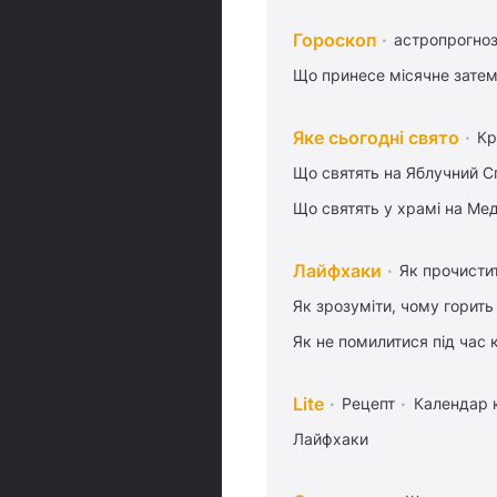
Гороскоп
астропрогноз
Що принесе місячне затем
Яке сьогодні свято
Кр
Що святять на Яблучний С
Що святять у храмі на Ме
Лайфхаки
Як прочисти
Як зрозуміти, чому горить
Як не помилитися під час 
Lite
Рецепт
Календар 
Лайфхаки