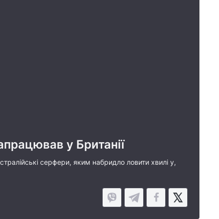
апрацював у Британії
стралійські серфери, яким набридло ловити хвилі у,