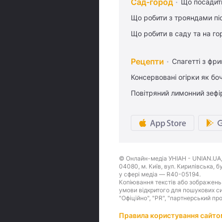
Сад-город
Що посадити
Що робити з трояндами піс
Що робити в саду та на гор
Рецепти
Спагетті з фр
Консервовані огірки як бо
Повітряний лимонний зефі
© Онлайн-медіа УНІАН - UNIAN.UA, 
04080, м. Київ, вул. Кирилівська, 
у сфері медіа — R40-05194.
Копіювання текстів або зображень,
умови відкритого для пошукових си
"Офіційно", "PR", "партнерський пр
Правила користування сайто