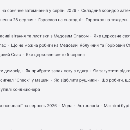
 на сонячне затемнення у серпні 2026
Складний коридор затем
нення 28 серпня
Гороскоп на сьогодні
Гороскоп на тиждень
асиві вітання та листівки з Медовим Спасом
Яке церковне свя
пас
Що не можна робити на Медовий, Яблучний та Горіховий С
довий Спас
Яке церковне свято 5 серпня
ти димохід
Як прибрати запах поту з одягу
Як загустити рідк
 сигнал "Check" у машині
Як відбілити рушники
Що робити, щ
купівлі кондиціонера
консервації на серпень 2026
Мода
Астрологія
Магнітні бурі