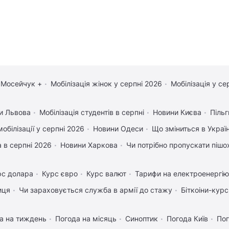
 Мосейчук +
Мобілізація жінок у серпні 2026
Мобілізація у се
и Львова
Мобілізація студентів в серпні
Новини Києва
Пільг
обілізації у серпні 2026
Новини Одеси
Що зміниться в Україн
 в серпні 2026
Новини Харкова
Чи потрібно пропускати пішох
рс долара
Курс євро
Курс валют
Тарифи на електроенергію
иця
Чи зараховується служба в армії до стажу
Біткоіни-курс
а на тиждень
Погода на місяць
Синоптик
Погода Київ
Пог