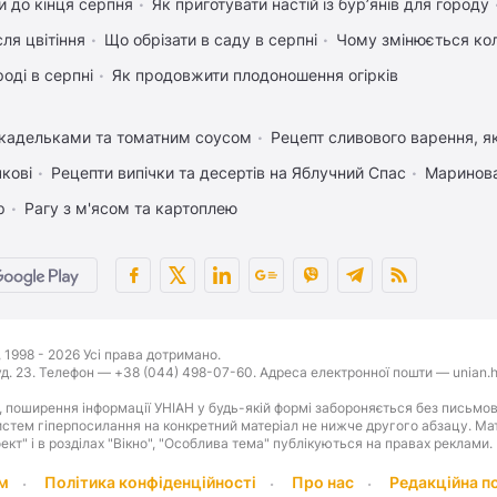
 до кінця серпня
Як приготувати настій із бур’янів для городу
ля цвітіння
Що обрізати в саду в серпні
Чому змінюється кол
оді в серпні
Як продовжити плодоношення огірків
икадельками та томатним соусом
Рецепт сливового варення, як
чкові
Рецепти випічки та десертів на Яблучний Спас
Маринова
р
Рагу з м'ясом та картоплею
1998 - 2026 Усі права дотримано.
буд. 23. Телефон — +38 (044) 498-07-60. Адреса електронної пошти — unian.h
 поширення інформації УНІАН у будь-якій формі забороняється без письмов
стем гіперпосилання на конкретний матеріал не нижче другого абзацу. Матер
оект" і в розділах "Вікно", "Особлива тема" публікуються на правах реклами.
м
Політика конфіденційності
Про нас
Редакційна п