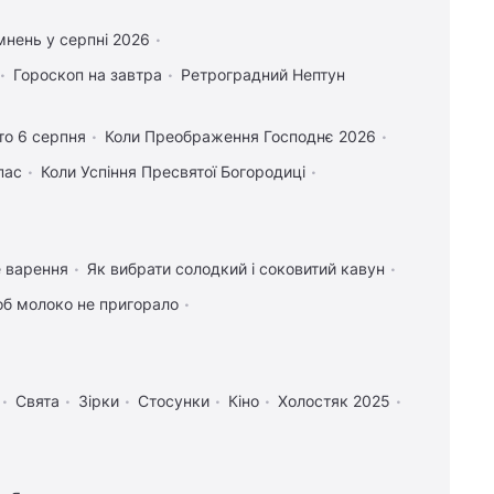
нень у серпні 2026
Гороскоп на завтра
Ретроградний Нептун
то 6 серпня
Коли Преображення Господнє 2026
пас
Коли Успіння Пресвятої Богородиці
е варення
Як вибрати солодкий і соковитий кавун
об молоко не пригорало
Свята
Зірки
Стосунки
Кіно
Холостяк 2025