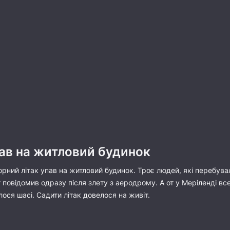
пав на житловий будинок
орний літак упав на житловий будинок. Троє людей, які перебувал
от повідомив одразу після злету з аеродрому. А от у Меріленді 
ся шасі. Садити літак довелося на живіт.