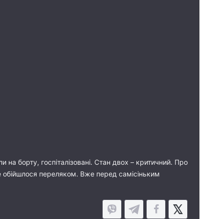
и на борту, госпіталізовані. Стан двох – критичний. Про
все обійшлося переляком. Вже перед самісіньким