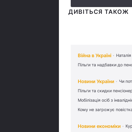
ДИВІТЬСЯ ТАКОЖ
Війна в Україні
Наталія
Пільги та надбавки до пен
Новини України
Чи пот
Пільги та скидки пенсіоне
Мобілізація осіб з інвалідн
Кому не загрожує повістка
Новини економіки
Ку