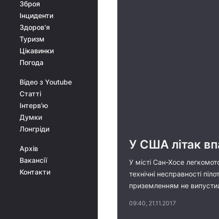
Зброя
Інциденти
Здоров'я
Туризм
Цікавинки
Погода
Відео з Youtube
Статті
Інтерв'ю
Думки
Лонгріди
У США літак в
Архів
Вакансії
У місті Сан-Хосе легкомот
Контакти
технічні несправності піл
приземленням не випустило
09:40, 21.11.2017