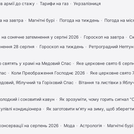
в армії до стажу
Тарифи на газ
Укрзалізниця
а на завтра
Магнітні бурі
Погода на тиждень
Погода на міс
 на сонячне затемнення у серпні 2026
Гороскоп на завтра
Ск
нення 28 серпня
Гороскоп на тиждень
Ретроградний Нептун
 святять у храмі на Медовий Спас
Яке церковне свято 6 серп
пас
Коли Преображення Господнє 2026
Яке церковне свято 
довий, Яблучний та Горіховий Спас
Вітання та листівки з Ябл
олодкий і соковитий кавун
Як зрозуміти, чому горить сигнал "
купівлі кондиціонера
Як заготовити м'яту на зиму, щоб зберегти
консервації на серпень 2026
Мода
Астрологія
Магнітні бурі