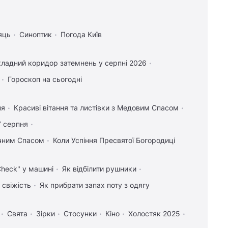
яць
Синоптик
Погода Київ
ладний коридор затемнень у серпні 2026
Гороскоп на сьогодні
ня
Красиві вітання та листівки з Медовим Спасом
7 серпня
учним Спасом
Коли Успіння Пресвятої Богородиці
Check" у машині
Як відбілити рушники
 свіжість
Як прибрати запах поту з одягу
Свята
Зірки
Стосунки
Кіно
Холостяк 2025