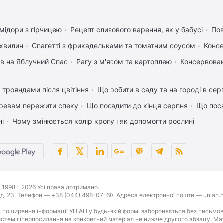
мідори з гірчицею
Рецепт сливового варення, як у бабусі
Пов
 хвилин
Спагетті з фрикадельками та томатним соусом
Консе
ів на Яблучний Спас
Рагу з м'ясом та картоплею
Консервован
 трояндами після цвітіння
Що робити в саду та на городі в сер
ревам пережити спеку
Що посадити до кінця серпня
Що поса
ні
Чому змінюється колір кропу і як допомогти рослині
1998 - 2026 Усі права дотримано.
буд. 23. Телефон — +38 (044) 498-07-60. Адреса електронної пошти — unian.h
 поширення інформації УНІАН у будь-якій формі забороняється без письмов
стем гіперпосилання на конкретний матеріал не нижче другого абзацу. Матер