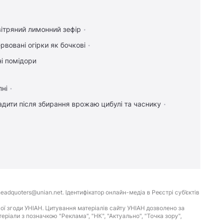
ітряний лимонний зефір
рвовані огірки як бочкові
і помідори
пні
дити після збирання врожаю цибулі та часнику
eadquoters@unian.net. Ідентифікатор онлайн-медіа в Реєстрі суб’єктів
ої згоди УНІАН. Цитування матеріалів сайту УНІАН дозволено за
іали з позначкою "Реклама", "НК", "Актуально", "Точка зору",