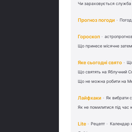
Чи зараховується служба 
Прогноз погоди
Погод
Гороскоп
астропрогноз
Що принесе місячне затем
Яке сьогодні свято
Що
Що святять на Яблучний С
Що не можна робити на Ме
Лайфхаки
Як вибрати с
Як не помилитися під час 
Lite
Рецепт
Календар 