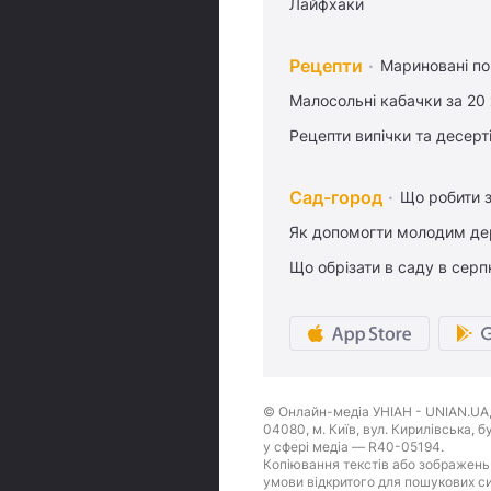
Лайфхаки
Рецепти
Мариновані по
Малосольні кабачки за 20
Рецепти випічки та десерт
Сад-город
Що робити з
Як допомогти молодим де
Що обрізати в саду в серп
© Онлайн-медіа УНІАН - UNIAN.UA, 
04080, м. Київ, вул. Кирилівська, 
у сфері медіа — R40-05194.
Копіювання текстів або зображень,
умови відкритого для пошукових си