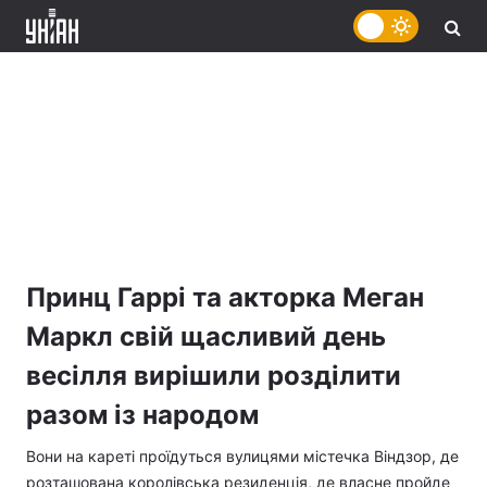
Принц Гаррі та акторка Меган
Маркл свій щасливий день
весілля вирішили розділити
разом із народом
Вони на кареті проїдуться вулицями містечка Віндзор, де
розташована королівська резиденція, де власне пройде