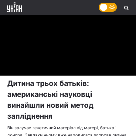
Дитина трьох батьків:
американські науковці
винайшли новий метод
запліднення
Він залучає генетичний матеріал від матері, батька і
донора. Завдяки ньому вже народилася здорова дитина.