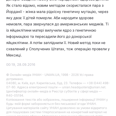
Як стало відомо, новим методом скористалася пара з
Йорданії - жінка мала рідкісну генетичну мутацію, через
яку двоє її дітей померли. Аби народити здорове
немовля, пара звернулася до американських медиків. Ті
із яйцеклітини матері вилучили ядро з генетичною
інформацією та пересадили його до донорської
яйцеклітини. А потім запліднили її. Новий метод поки не
схвалений у Сполучених Штатах, тож операцію провели у
Мексиці.
00:19, 28.09.2016
© Онлайн-медіа УНІАН - UNIAN.UA, 1998 - 2026 Усі права
дотримано.
04080, м. Київ, вул. Кирилівська, буд. 23. Телефон — +38 (044) 498-
07-60. Адреса електронної пошти — unian.headquoters@unian.net.
Ідентифікатор онлайн-медіа в Реєстрі суб’єктів у сфері медіа —
R40-05194.
Копіювання текстів або зображень, поширення інформації УНІАН у
будь-якій формі забороняється без письмової згоди УНІАН.
Цитування матеріалів сайту УНІАН дозволено за умови відкритого
для пошукових систем гіперпосилання на конкретний матеріал не