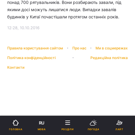
понад 700 рятувальників. Вони розбирають завали, під
якими досі можуть лишатися люди. Випадки завалів
будинків у Китаї почастішали протягом останніх років.
12:28, 10.10.2016
Правила користування сайтом
Про нас
Ми в соцмережах
Політика конфіденційності
Редакційна політика
Контакти
RU
МОВА
ГОЛОВНА
РОЗДІЛИ
ПОГОДА
ЛАЙТ