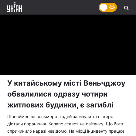
У китайському місті Веньчджоу
обвалилися одразу чотири
житлових будинки, є загиблі
Щонайменше восьмеро людей загинули та п'ятеро
дістали поранення. Колапс стався на світанку. Що його
спричинило наразі невідомо. На місці інциденту працює