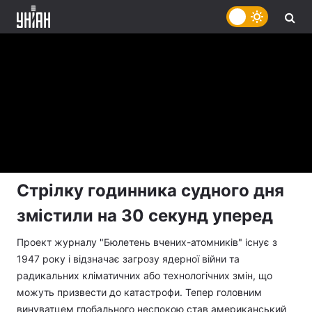
Стрілку годинника судного дня
змістили на 30 секунд уперед
Проект журналу "Бюлетень вчених-атомників" існує з
1947 року і відзначає загрозу ядерної війни та
радикальних кліматичних або технологічних змін, що
можуть призвести до катастрофи. Тепер головним
винуватцем глобального неспокою став американський