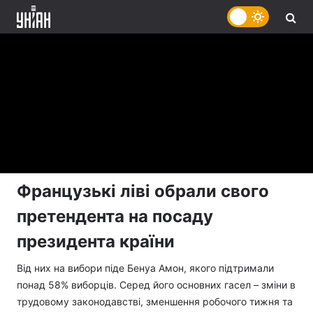
Французькі ліві обрали свого
претендента на посаду
президента країни
Від них на вибори піде Бенуа Амон, якого підтримали
понад 58% виборців. Серед його основних гасел – зміни в
трудовому законодавстві, зменшення робочого тижня та