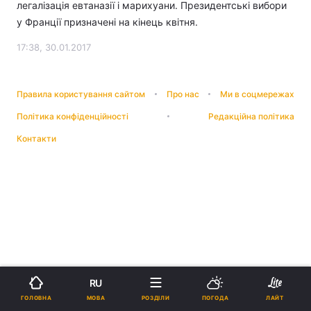
легалізація евтаназії і марихуани. Президентські вибори
у Франції призначені на кінець квітня.
17:38, 30.01.2017
Правила користування сайтом
Про нас
Ми в соцмережах
Політика конфіденційності
Редакційна політика
Контакти
RU
МОВА
ГОЛОВНА
РОЗДІЛИ
ПОГОДА
ЛАЙТ