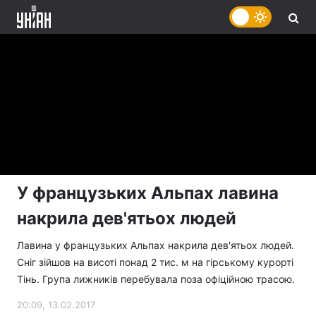
У французьких Альпах лавина
накрила дев'ятьох людей
Лавина у французьких Альпах накрила дев'ятьох людей.
Сніг зійшов на висоті понад 2 тис. м на гірському курорті
Тінь. Група лижників перебувала поза офіційною трасою.
20:09, 13.02.2017