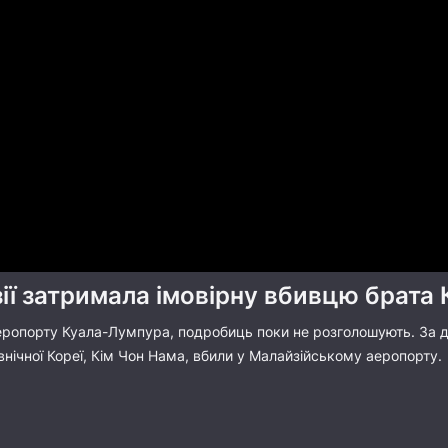
ії затримала імовірну вбивцю брата 
еропорту Куала-Лумпура, подробиць поки не розголошують. За да
внічної Кореї, Кім Чон Нама, вбили у Малайзійському аеропорту.