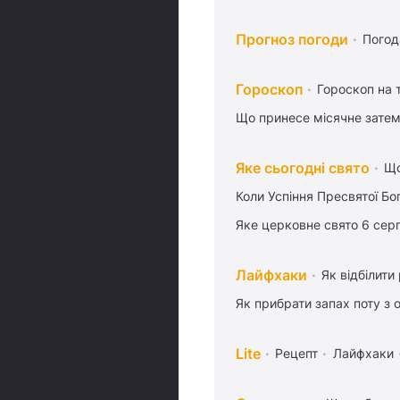
Прогноз погоди
Погод
Гороскоп
Гороскоп на
Що принесе місячне затем
Яке сьогодні свято
Що
Коли Успіння Пресвятої Бо
Яке церковне свято 6 сер
Лайфхаки
Як відбілити
Як прибрати запах поту з 
Lite
Рецепт
Лайфхаки