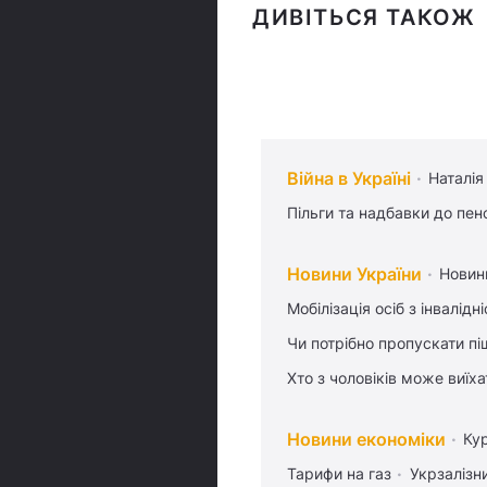
ДИВІТЬСЯ ТАКОЖ
Війна в Україні
Наталія
Пільги та надбавки до пен
Новини України
Новин
Мобілізація осіб з інвалідн
Чи потрібно пропускати піш
Хто з чоловіків може виїх
Новини економіки
Ку
Тарифи на газ
Укрзалізн