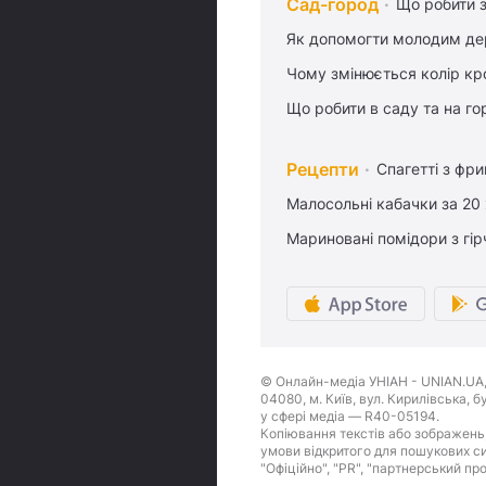
Сад-город
Що робити з
Як допомогти молодим де
Чому змінюється колір кро
Що робити в саду та на гор
Рецепти
Спагетті з фр
Малосольні кабачки за 20
Мариновані помідори з гі
© Онлайн-медіа УНІАН - UNIAN.UA, 
04080, м. Київ, вул. Кирилівська, 
у сфері медіа — R40-05194.
Копіювання текстів або зображень,
умови відкритого для пошукових си
"Офіційно", "PR", "партнерський пр