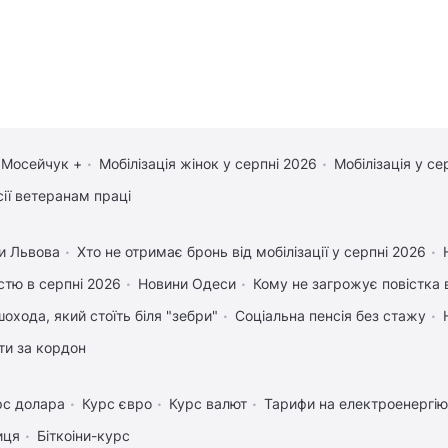
 Мосейчук +
Мобілізація жінок у серпні 2026
Мобілізація у се
сії ветеранам праці
и Львова
Хто не отримає бронь від мобілізації у серпні 2026
істю в серпні 2026
Новини Одеси
Кому не загрожує повістка 
охода, який стоїть біля "зебри"
Соціальна пенсія без стажу
ати за кордон
рс долара
Курс євро
Курс валют
Тарифи на електроенергію
иця
Біткоіни-курс