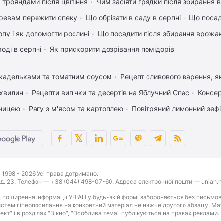
 трояндами після цвітіння
Чим засіяти грядки після збирання
ревам пережити спеку
Що обрізати в саду в серпні
Що посад
пу і як допомогти рослині
Що посадити після збирання врожаю
оді в серпні
Як прискорити дозрівання помідорів
икадельками та томатним соусом
Рецепт сливового варення, як
 хвилин
Рецепти випічки та десертів на Яблучний Спас
Консер
рчицею
Рагу з м'ясом та картоплею
Повітряний лимонний зеф
1998 - 2026 Усі права дотримано.
буд. 23. Телефон — +38 (044) 498-07-60. Адреса електронної пошти — unian.h
 поширення інформації УНІАН у будь-якій формі забороняється без письмов
стем гіперпосилання на конкретний матеріал не нижче другого абзацу. Матер
оект" і в розділах "Вікно", "Особлива тема" публікуються на правах реклами.