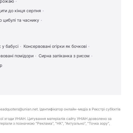
 врожаю
ити до кінця серпня
 цибулі та часнику
 у бабусі
Консервовані огірки як бочкові
вовані помідори
Сирна запіканка з рисом
ір
eadquoters@unian.net. Ідентифікатор онлайн-медіа в Реєстрі суб’єктів
ої згоди УНІАН. Цитування матеріалів сайту УНІАН дозволено за
іали з позначкою "Реклама", "НК", "Актуально", "Точка зору",