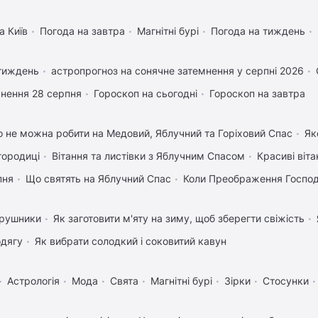
а Київ
Погода на завтра
Магнітні бурі
Погода на тиждень
 тиждень
астропрогноз на сонячне затемнення у серпні 2026
нення 28 серпня
Гороскоп на сьогодні
Гороскоп на завтра
 не можна робити на Медовий, Яблучний та Горіховий Спас
Як
городиці
Вітання та листівки з Яблучним Спасом
Красиві віт
пня
Що святять на Яблучний Спас
Коли Преображення Госпо
 рушники
Як заготовити м'яту на зиму, щоб зберегти свіжість
одягу
Як вибрати солодкий і соковитий кавун
Астрологія
Мода
Свята
Магнітні бурі
Зірки
Стосунки