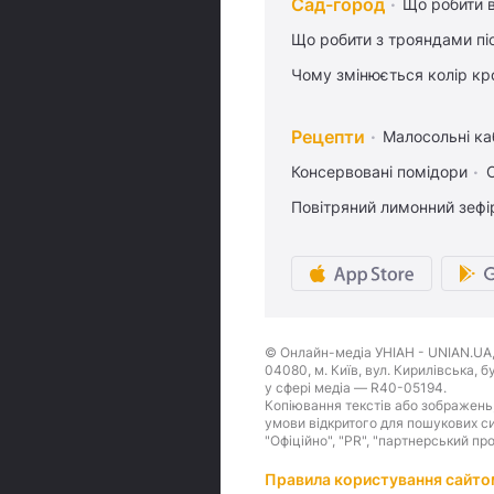
Сад-город
Що робити в
Що робити з трояндами піс
Чому змінюється колір кро
Рецепти
Малосольні ка
Консервовані помідори
Повітряний лимонний зефі
© Онлайн-медіа УНІАН - UNIAN.UA, 
04080, м. Київ, вул. Кирилівська, 
у сфері медіа — R40-05194.
Копіювання текстів або зображень,
умови відкритого для пошукових си
"Офіційно", "PR", "партнерський пр
Правила користування сайто