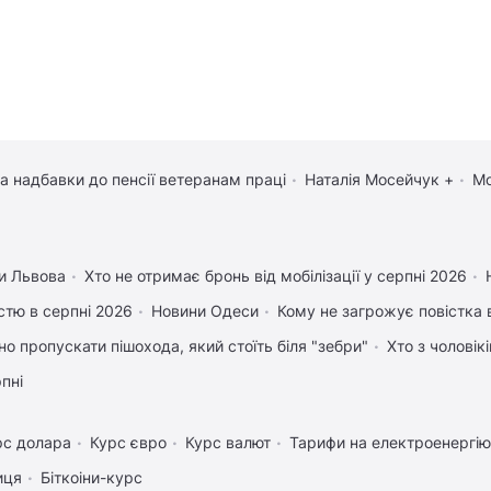
та надбавки до пенсії ветеранам праці
Наталія Мосейчук +
Мо
и Львова
Хто не отримає бронь від мобілізації у серпні 2026
істю в серпні 2026
Новини Одеси
Кому не загрожує повістка 
но пропускати пішохода, який стоїть біля "зебри"
Хто з чоловік
рпні
рс долара
Курс євро
Курс валют
Тарифи на електроенергію
иця
Біткоіни-курс