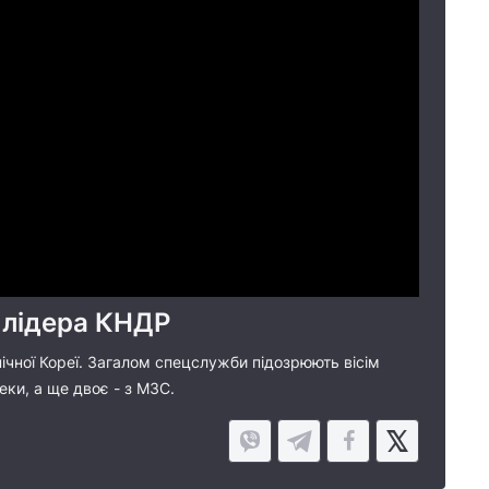
 лідера КНДР
ічної Кореї. Загалом спецслужби підозрюють вісім
ки, а ще двоє - з МЗС.