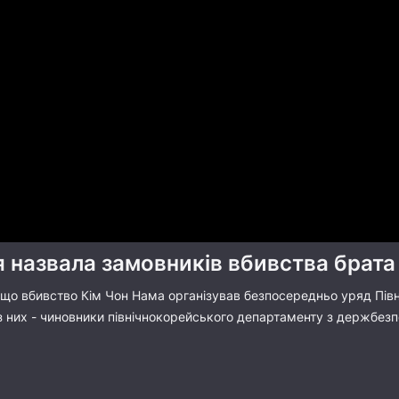
 назвала замовників вбивства брата
, що вбивство Кім Чон Нама організував безпосередньо уряд Півн
 них - чиновники північнокорейського департаменту з держбезпе