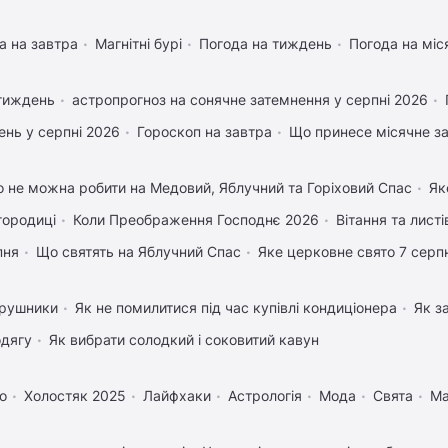
а на завтра
Магнітні бурі
Погода на тиждень
Погода на міс
 тиждень
астропрогноз на сонячне затемнення у серпні 2026
нь у серпні 2026
Гороскоп на завтра
Що принесе місячне з
 не можна робити на Медовий, Яблучний та Горіховий Спас
Як
городиці
Коли Преображення Господнє 2026
Вітання та лист
пня
Що святять на Яблучний Спас
Яке церковне свято 7 серп
 рушники
Як не помилитися під час купівлі кондиціонера
Як з
одягу
Як вибрати солодкий і соковитий кавун
о
Холостяк 2025
Лайфхаки
Астрологія
Мода
Свята
Ма