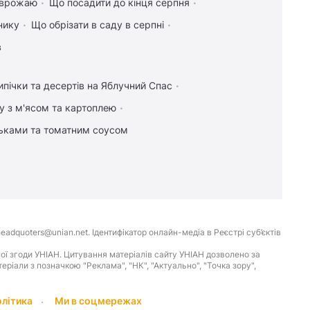
я врожаю
Що посадити до кінця серпня
нику
Що обрізати в саду в серпні
в
ипічки та десертів на Яблучний Спас
у з м'ясом та картоплею
льками та томатним соусом
eadquoters@unian.net. Ідентифікатор онлайн-медіа в Реєстрі суб’єктів
ої згоди УНІАН. Цитування матеріалів сайту УНІАН дозволено за
іали з позначкою "Реклама", "НК", "Актуально", "Точка зору",
олітика
Ми в соцмережах