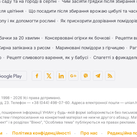
 саду та на городі в серпні
Чим засіяти грядки після збиранн
ля цвітіння
Що посадити після збирання врожаю цибулі та час
пу і як допомогти рослині
Як прискорити дозрівання помідорі
бачки за 20 хвилин
Консервовані огірки як бочкові
Рецепти в
Сирна запіканка з рисом
Мариновані помідори з гірчицею
Раг
р
Рецепт сливового варення, як у бабусі
Спагетті з фрикаде
1998 - 2026 Усі права дотримано.
буд. 23. Телефон — +38 (044) 498-07-60. Адреса електронної пошти — unian.h
 поширення інформації УНІАН у будь-якій формі забороняється без письмов
стем гіперпосилання на конкретний матеріал не нижче другого абзацу. Матер
оект" і в розділах "Вікно", "Особлива тема" публікуються на правах реклами.
м
Політика конфіденційності
Про нас
Редакційна п