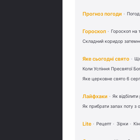
Прогноз погоди
Погод
Гороскоп
Гороскоп на
Складний коридор затемне
Яке сьогодні свято
Що
Коли Успіння Пресвятої Бо
Яке церковне свято 6 сер
Лайфхаки
Як відбілити
Як прибрати запах поту з 
Lite
Рецепт
Зірки
Кін