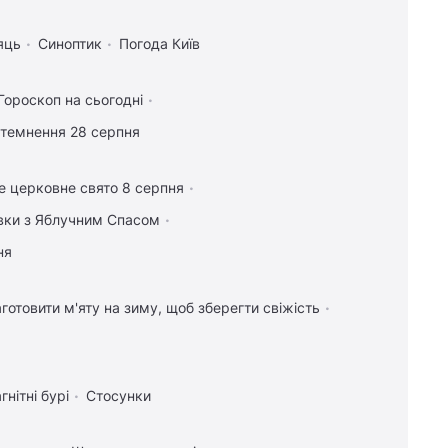
яць
Синоптик
Погода Київ
Гороскоп на сьогодні
атемнення 28 серпня
е церковне свято 8 серпня
івки з Яблучним Спасом
ня
аготовити м'яту на зиму, щоб зберегти свіжість
гнітні бурі
Стосунки