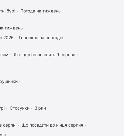
тні бурі
Погода на тиждень
на тиждень
і 2026
Гороскоп на сьогодні
асом
Яке церковне свято 9 серпня
 рушники
урі
Стосунки
Зірки
в серпні
Що посадити до кінця серпня
рів