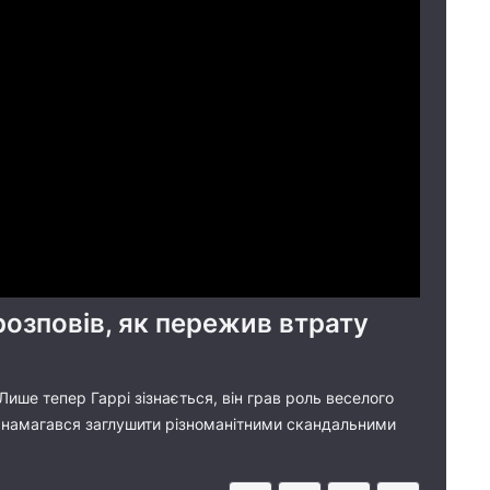
розповів, як пережив втрату
Лише тепер Гаррі зізнається, він грав роль веселого
о намагався заглушити різноманітними скандальними