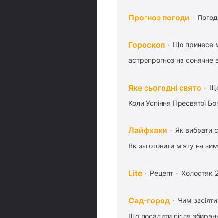
Прогноз погоди
Погод
Гороскоп
Що принесе м
астропрогноз на сонячне 
Яке сьогодні свято
Що
Коли Успіння Пресвятої Бо
Лайфхаки
Як вибрати с
Як заготовити м'яту на зи
Lite
Рецепт
Холостяк 
Сад-город
Чим засіяти
Що посадити після збиран