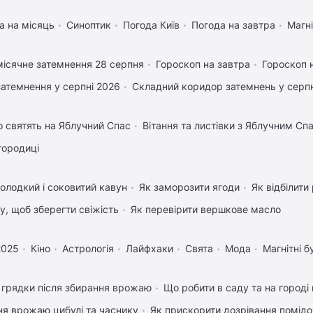
а на місяць
Синоптик
Погода Київ
Погода на завтра
Магні
ісячне затемнення 28 серпня
Гороскоп на завтра
Гороскоп 
затемнення у серпні 2026
Складний коридор затемнень у серпн
 святять на Яблучний Спас
Вітання та листівки з Яблучним Сп
городиці
олодкий і соковитий кавун
Як заморозити ягоди
Як відбілити
му, щоб зберегти свіжість
Як перевірити вершкове масло
2025
Кіно
Астрологія
Лайфхаки
Свята
Мода
Магнітні б
 грядки після збирання врожаю
Що робити в саду та на городі 
ня врожаю цибулі та часнику
Як прискорити дозрівання помідо