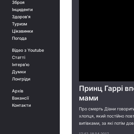
Зброя
Інциденти
Здоров'я
Туризм
Цікавинки
Погода
Відео з Youtube
Статті
Інтерв'ю
Думки
Лонгріди
Принц Гаррі вп
Архів
мами
Вакансії
Контакти
Про смерть Діани говорити
хлопця, який постійно по
витівками, за які потім д
17:42, 18.04.2017