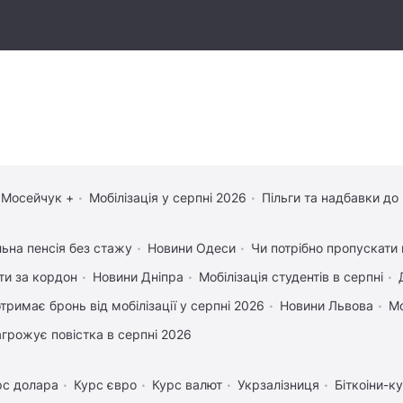
 Мосейчук +
Мобілізація у серпні 2026
Пільги та надбавки до
льна пенсія без стажу
Новини Одеси
Чи потрібно пропускати 
ати за кордон
Новини Дніпра
Мобілізація студентів в серпні
отримає бронь від мобілізації у серпні 2026
Новини Львова
Мо
агрожує повістка в серпні 2026
рс долара
Курс євро
Курс валют
Укрзалізниця
Біткоіни-к