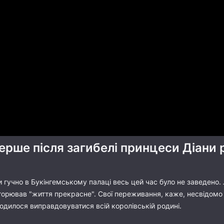
ерше після загибелі принцеси Діани 
 гучно в Букінгемському палаці весь цей час було не заведено. 
вторював "життя прекрасне". Свої переживання, каже, несвідом
оводилося виправдовуватися всій королівській родині.