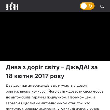
Дива з доріг світу – ДжеДАІ за
18 квітня 2017 року
Два десятки американців взяли участь у доволі
оригінальному конкурсі. Його суть - довести свою любов
до автомобілів гарячим поцілунком. Переможцем, а
заразом і щасливим автовласником стає той, хто
пеститиме машину найдовше. У Малайзії чоловік кузов