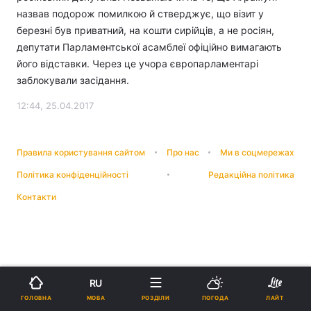
назвав подорож помилкою й стверджує, що візит у
березні був приватний, на кошти сирійців, а не росіян,
депутати Парламентської асамблеї офіційно вимагають
його відставки. Через це учора європарламентарі
заблокували засідання.
12:44, 25.04.2017
Правила користування сайтом
Про нас
Ми в соцмережах
Політика конфіденційності
Редакційна політика
Контакти
RU
МОВА
ГОЛОВНА
РОЗДІЛИ
ПОГОДА
ЛАЙТ