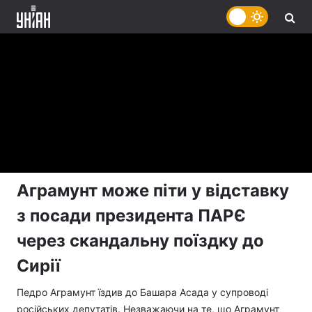
Аграмунт може піти у відставку
з посади президента ПАРЄ
через скандальну поїздку до
Сирії
Педро Аграмунт їздив до Башара Асада у супроводі
російських депутатів. Незважаючи на те, що Аграмунт