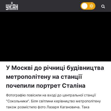
У Москві до річниці будівництва
метрополітену на станції
почепили портрет Сталіна
Фотографію повісили на вході до центральної станції
"Сокольники". Біля світлини керівництво метрополітену
також розмістило фото Лазаря Кагановича. Така