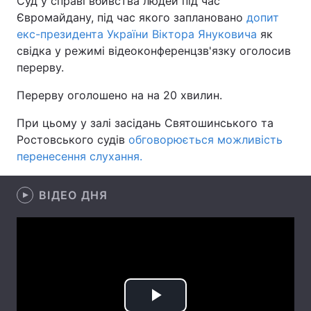
Суд у справі вбивства людей під час
Євромайдану, під час якого заплановано
допит
екс-президента України Віктора Януковича
як
свідка у режимі відеоконференцзв'язку оголосив
Головна
Війна
перерву.
Україна
Політика
Перерву оголошено на на 20 хвилин.
Економіка
Світ
При цьому у залі засідань Святошинського та
Ростовського судів
обговорюється можливість
Спорт
Наука
перенесення слухання.
Техно і зв'язок
Лайт
ВІДЕО ДНЯ
Зброя
Інциденти
Здоров'я
Туризм
Цікавинки
Погода
Екологія
Регіони