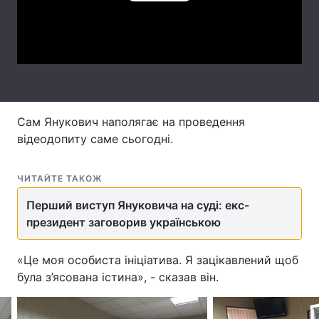
Play
Лонгріди
Video
Відео з Youtube
Статті
Інтерв'ю
Думки
Сам Янукович наполягає на проведення
Архів
Вакансії
відеодопиту саме сьогодні.
Контакти
ЧИТАЙТЕ ТАКОЖ
Послуги
Перший виступ Януковича на суді: екс-
президент заговорив українською
«Це моя особиста ініціатива. Я зацікавлений щоб
була з’ясована істина», - сказав він.