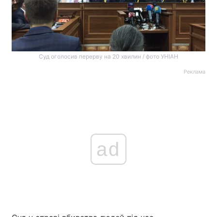
Суд оголосив перерву на 20 хвилин / фото УНІАН
Реклама
ad