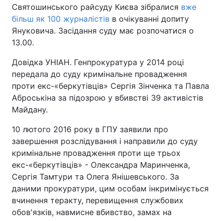
Святошинського райсуду Києва зібралися
вже
більш як 100 журналістів
в очікуванні допиту
Януковича. Засідання суду має розпочатися о
13.00.
Довідка УНІАН. Генпрокуратура у 2014 році
передала до суду кримінальне провадження
проти екс-«беркутівців» Сергія Зінченка та Павла
Аброськіна за підозрою у вбивстві 39 активістів
Майдану.
10 лютого 2016 року в ГПУ заявили про
завершення розслідування і направили до суду
кримінальне провадження проти ще трьох
екс-«беркутівців» - Олександра Маринченка,
Сергія Тамтури та Олега Янішевського. За
даними прокуратури, цим особам інкримінується
вчинення теракту, перевищення службових
обов'язків, навмисне вбивство, замах на