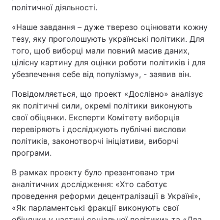
політичної діяльності.
«Наше завдання – дуже тверезо оцінювати кожну
тезу, яку проголошують українські політики. Для
того, щоб виборці мали повний масив даних,
цілісну картину для оцінки роботи політиків і для
убезпечення себе від популізму», - заявив він.
Повідомляється, що проект «Дослівно» аналізує
як політичні сили, окремі політики виконують
свої обіцянки. Експерти Комітету виборців
перевіряють і досліджують публічні вислови
політиків, законотворчі ініціативи, виборчі
програми.
В рамках проекту було презентовано три
аналітичних дослідження: «Хто саботує
проведення реформи децентралізації в Україні»,
«Як парламентські фракції виконують свої
обіцянки у частині соціальної політики» та «Два