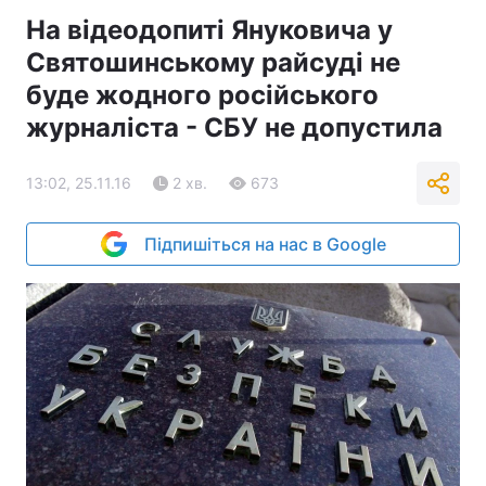
На відеодопиті Януковича у
Святошинському райсуді не
буде жодного російського
журналіста - СБУ не допустила
13:02, 25.11.16
2 хв.
673
Підпишіться на нас в Google