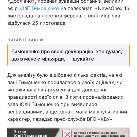
«Дослівно», проаналізувавши останній великий
ефір
Юлії Тимошенко
на телеканалі «NewsOne» 16
листопада та прес-конференцію політика, яка
відбулася 25 листопада.
ЧИТАЙТЕ ТАКОЖ
Тимошенко про свою декларацію: хто думає,
що в мене є мільярди, — шукайте
Для аналізу було відібрано кілька фактів, на які
пані Тимошенко посилалася в своїх оцінках, чи
які вживала як аргументи для доведення
правдивості своїх слів. З п’яти проаналізованих
заяв Юлії Тимошенко три виявилися
неправдивими, а ще одна – мала маніпулятивний
характер, передає прес-служба ВГО «КВУ»