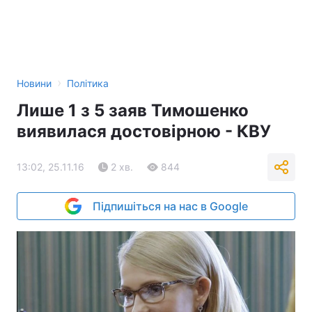
›
Новини
Політика
Лише 1 з 5 заяв Тимошенко
виявилася достовірною - КВУ
13:02, 25.11.16
2 хв.
844
Підпишіться на нас в Google