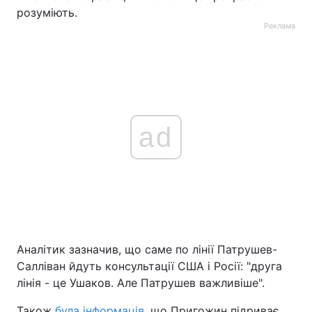
розуміють.
Реклама
ad
Аналітик зазначив, що саме по лінії Патрушев-
Салліван йдуть консультації США і Росії: "друга
лінія - це Ушаков. Але Патрушев важливіше".
Також
була інформація,
що Пригожин підриває