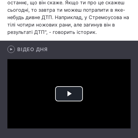
останнє, що він скаже. Якщо ти про це скажеш
сьогодні, то завтра ти можеш потрапити в яке-
Лонгріди
небудь дивне ДТП. Наприклад, у Стремоусова на
тілі чотири ножових рани, але загинув він в
Відео з Youtube
Статті
результаті ДТП", - говорить історик.
Інтерв'ю
Думки
ВІДЕО ДНЯ
Архів
Вакансії
Контакти
Послуги
Play
Video