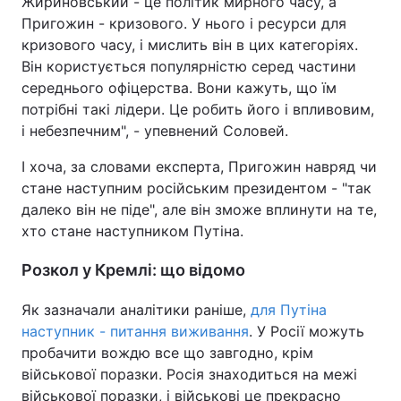
Жириновський - це політик мирного часу, а
Пригожин - кризового. У нього і ресурси для
кризового часу, і мислить він в цих категоріях.
Він користується популярністю серед частини
середнього офіцерства. Вони кажуть, що їм
потрібні такі лідери. Це робить його і впливовим,
і небезпечним", - упевнений Соловей.
І хоча, за словами експерта, Пригожин навряд чи
стане наступним російським президентом - "так
далеко він не піде", але він зможе вплинути на те,
хто стане наступником Путіна.
Розкол у Кремлі: що відомо
Як зазначали аналітики раніше,
для Путіна
наступник - питання виживання
. У Росії можуть
пробачити вождю все що завгодно, крім
військової поразки. Росія знаходиться на межі
військової поразки, і військові це прекрасно