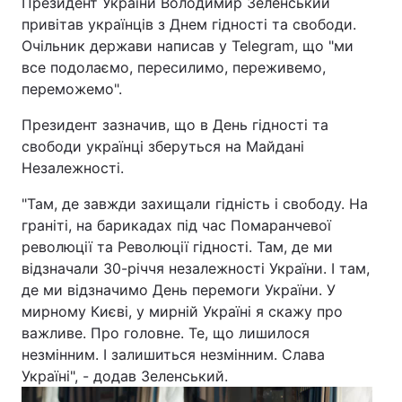
Президент України Володимир Зеленський
привітав українців з Днем гідності та свободи.
Очільник держави написав у Telegram, що "ми
все подолаємо, пересилимо, переживемо,
переможемо".
Президент зазначив, що в День гідності та
свободи українці зберуться на Майдані
Незалежності.
"Там, де завжди захищали гідність і свободу. На
граніті, на барикадах під час Помаранчевої
революції та Революції гідності. Там, де ми
відзначали 30-річчя незалежності України. І там,
де ми відзначимо День перемоги України. У
мирному Києві, у мирній Україні я скажу про
важливе. Про головне. Те, що лишилося
незмінним. І залишиться незмінним. Слава
Україні", - додав Зеленський.