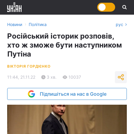
›
Новини
Політика
рус
Російський історик розповів,
хто ж зможе бути наступником
Путіна
ВІКТОРІЯ ГОРДІЄНКО
11:44, 21.11.22
3 хв.
10037
Підпишіться на нас в Google