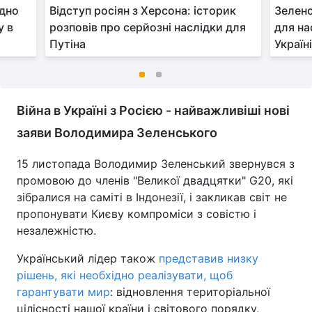
ідно
Відступ росіян з Херсона: історик
Зеленс
у в
розповів про серйозні наслідки для
для на
Путіна
Україні
Війна в Україні з Росією - найважливіші нові
заяви Володимира Зеленського
15 листопада Володимир Зеленський звернувся з
промовою до членів "Великої двадцятки" G20, які
зібралися на саміті в Індонезії, і закликав світ не
пропонувати Києву компроміси з совістю і
незалежністю.
Український лідер також
представив низку
рішень, які необхідно реалізувати, щоб
гарантувати мир
: відновлення територіальної
цілісності нашої країни і світового порядку,