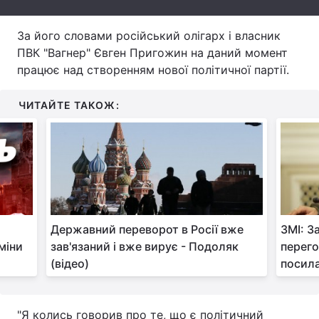
Тема оформлення
За його словами російський олігарх і власник
ПВК "Вагнер" Євген Пригожин на даний момент
працює над створенням нової політичної партії.
ЧИТАЙТЕ ТАКОЖ:
Державний переворот в Росії вже
ЗМІ: З
міни
зав'язаний і вже вирує - Подоляк
перего
(відео)
посила
"Я колись говорив про те, що є політичний