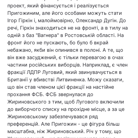
проект, який фінансується і реалізується
Пригожиним, але його особами можуть стати
Ігор Гіркін і, малоймовірно, Олександр Дугін. До
речі, Гіркін знаходиться не на фронті, а в тилу на
одній з баз "Вагнера" в Ростовській області. На
фронт його не пускають, бо було б вкрай
небажано, якби він опинився в полоні. А те, що
він вже засуджений, є тільки перевагою в очах
частини російських виборців. Наприклад, є член
фракції ЛДПР Луговий, який звинувачується в
Британії у вбивстві Литвиненка. Можу сказати,
що він став членом цієї фракції на настійне
прохання ФСБ. ФСБ звернулася до
Жириновського з тим, щоб Лугового включили
до виборчого списку на прохідне місце, а за це
Жириновському забезпечувався ряд
преференцій. Але Пригожин - це фігура більш
масштабна, ніж Жириновський. Річ у тому, що