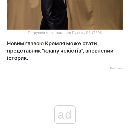
Патрушев може замінити Путіна / REUTERS
Новим главою Кремля може стати
представник "клану чекістів", впевнений
історик.
Реклама
ad