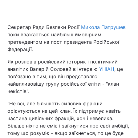
Головна
Війна
Секретар Ради Безпеки Росії
Микола Патрушев
поки вважається найбільш ймовірним
Україна
Політика
претендентом на пост президента Російської
Федерації.
Економіка
Світ
Як розповів російський історик і політичний
Спорт
Наука
аналітик Валерій Соловей в інтерв'ю
УНІАН
, це
пов'язано з тим, що він представляє
Техно і зв'язок
Лайт
найвпливовішу групу російської еліти - "клан
чекістів".
Зброя
Інциденти
"Не всі, але більшість силових фракцій
Здоров'я
Туризм
орієнтуються на цей клан. Їх підтримує навіть
частина цивільних фракцій, хоч і невелика.
Цікавинки
Погода
Більше ніхто не сміє і заїкнутися про свої амбіції,
тому що розуміє - якщо заїкнеться, то це буде
Екологія
Регіони