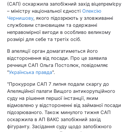
(САП) оскаржила запобіжний захід віцепрем’єру
– міністру національної єдності
Олексію
Чернишову
, якого підозрюють у зловживанні
службовим становищем та одержанні
неправомірної вигоди в особливо великому
розмірі для себе та третіх осіб.
В апеляції орган домагатиметься його
відсторонення від посади. Про це заявила
речниця САП Ольга Постолюк, повідомляє
"
Українська правда
".
"Прокурори САП 7 липня подали скаргу до
Апеляційної палати Вищого антикорупційного
суду на рішення першої інстанції, яким
відмовлено у відстороненні від займаної посади
підозрюваного. Також минулого тижня САП
оскаржила в АП ВАКС запобіжний захід
фігуранту. Засідання суду щодо запобіжного