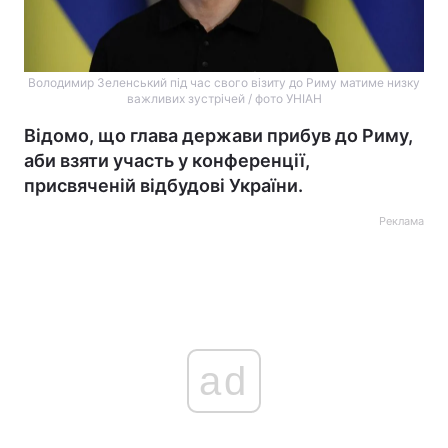
Володимир Зеленський під час свого візиту до Риму матиме низку
важливих зустрічей / фото УНІАН
Відомо, що глава держави прибув до Риму,
аби взяти участь у конференції,
присвяченій відбудові України.
Реклама
ad