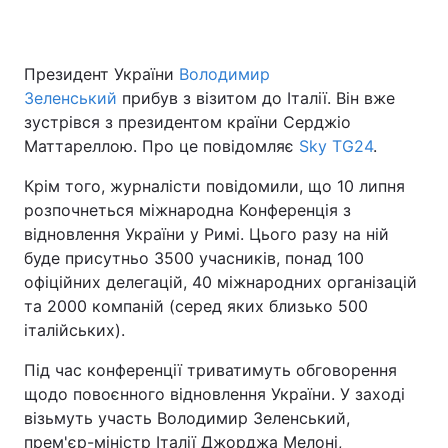
Президент України
Володимир
Головна
Війна
Зеленський
прибув з візитом до Італії. Він вже
зустрівся з президентом країни Серджіо
Україна
Політика
Маттареллою. Про це повідомляє
Sky TG24
.
Економіка
Світ
Крім того, журналісти повідомили, що 10 липня
розпочнеться міжнародна Конференція з
Спорт
Наука
відновлення України у Римі. Цього разу на ній
буде присутньо 3500 учасників, понад 100
Техно і зв'язок
Лайт
офіційних делегацій, 40 міжнародних організацій
та 2000 компаній (серед яких близько 500
Зброя
Інциденти
італійських).
Здоров'я
Туризм
Під час конференції триватимуть обговорення
щодо повоєнного відновлення України. У заході
Цікавинки
Погода
візьмуть участь Володимир Зеленський,
Екологія
Регіони
прем'єр-міністр Італії Джорджа Мелоні,