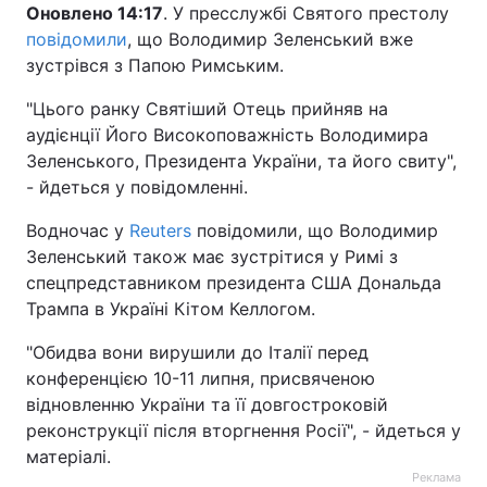
Оновлено 14:17
. У пресслужбі Святого престолу
Тема оформлення
повідомили
, що Володимир Зеленський вже
зустрівся з Папою Римським.
"Цього ранку Святіший Отець прийняв на
аудієнції Його Високоповажність Володимира
Зеленського, Президента України, та його свиту",
- йдеться у повідомленні.
Водночас у
Reuters
повідомили, що Володимир
Зеленський також має зустрітися у Римі з
спецпредставником президента США Дональда
Трампа в Україні Кітом Келлогом.
"Обидва вони вирушили до Італії перед
конференцією 10-11 липня, присвяченою
відновленню України та її довгостроковій
реконструкції після вторгнення Росії", - йдеться у
матеріалі.
Реклама