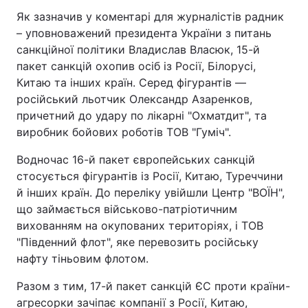
Як зазначив у коментарі для журналістів радник
– уповноважений президента України з питань
санкційної політики Владислав Власюк, 15-й
пакет санкцій охопив осіб із Росії, Білорусі,
Китаю та інших країн. Серед фігурантів —
російський льотчик Олександр Азаренков,
причетний до удару по лікарні "Охматдит", та
виробник бойових роботів ТОВ "Гуміч".
Водночас 16-й пакет європейських санкцій
стосується фігурантів із Росії, Китаю, Туреччини
й інших країн. До переліку увійшли Центр "ВОЇН",
що займається військово-патріотичним
вихованням на окупованих територіях, і ТОВ
"Південний флот", яке перевозить російську
нафту тіньовим флотом.
Разом з тим, 17-й пакет санкцій ЄС проти країни-
агресорки зачіпає компанії з Росії, Китаю,