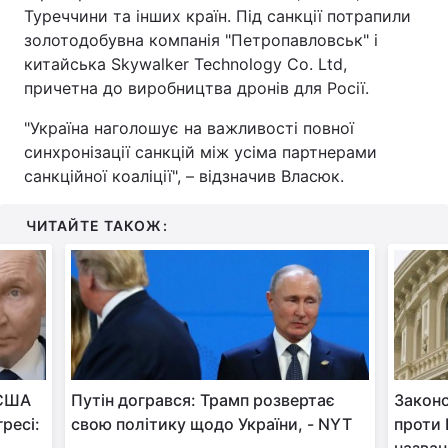
Туреччини та інших країн. Під санкції потрапили
золотодобувна компанія "Петропавловськ" і
китайська Skywalker Technology Co. Ltd,
причетна до виробництва дронів для Росії.
"Україна наголошує на важливості повної
синхронізації санкцій між усіма партнерами
санкційної коаліції", – відзначив Власюк.
ЧИТАЙТЕ ТАКОЖ:
 США
Путін догрався: Трамп розвертає
Законо
ресі:
свою політику щодо України, - NYT
проти 
назван