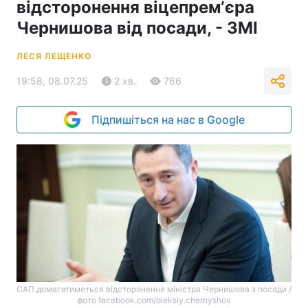
відсторонення віцепремʼєра
Чернишова від посади, - ЗМІ
ЛЕСЯ ЛЕЩЕНКО
19:58, 08.07.25
2 хв.
766
Підпишіться на нас в Google
САП домагатиметься відсторонення міністра Чернишова з посади /
фото facebook.com/oleksiy.chernyshov