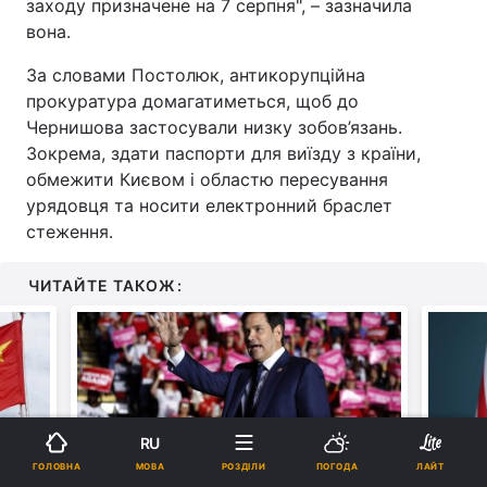
заходу призначене на 7 серпня", – зазначила
вона.
За словами Постолюк, антикорупційна
прокуратура домагатиметься, щоб до
Чернишова застосували низку зобов’язань.
Зокрема, здати паспорти для виїзду з країни,
обмежити Києвом і областю пересування
урядовця та носити електронний браслет
стеження.
ЧИТАЙТЕ ТАКОЖ:
RU
МОВА
ГОЛОВНА
РОЗДІЛИ
ПОГОДА
ЛАЙТ
ю за
У США шахрай за допомогою ШІ
Загроз