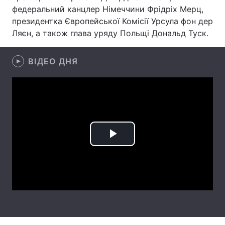
федеральний канцлер Німеччини Фрідріх Мерц,
Лонгріди
президентка Європейської Комісії Урсула фон дер
Ляєн, а також глава уряду Польщі Дональд Туск.
Відео з Youtube
Статті
ВІДЕО ДНЯ
Інтерв'ю
Думки
Архів
Вакансії
Контакти
Послуги
Play
Video