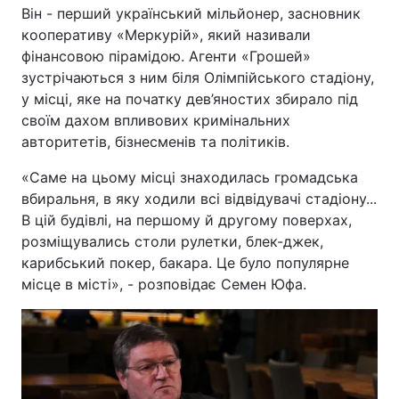
Він - перший український мільйонер, засновник
кооперативу «Меркурій», який називали
фінансовою пірамідою. Агенти «Грошей»
зустрічаються з ним біля Олімпійського стадіону,
у місці, яке на початку дев’яностих збирало під
своїм дахом впливових кримінальних
авторитетів, бізнесменів та політиків.
«Саме на цьому місці знаходилась громадська
вбиральня, в яку ходили всі відвідувачі стадіону...
В цій будівлі, на першому й другому поверхах,
розміщувались столи рулетки, блек-джек,
карибський покер, бакара. Це було популярне
місце в місті», - розповідає Семен Юфа.