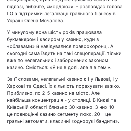
підлозі, вибачте, «мордою»», - розповідає голова
ГО з підтримки легалізації грального бізнесу в
Україні Олена Мочалова.
У минулому вона шість років працювала
букмекером і касиром у казино, куди з
«облавами» й навідувалися правоохоронці. А
сьогодні сама їздить на такі спецоперації, тільки
вже по нелегальних і заборонених законом
казино. Сміється: «Я не в долі, але я в темі».
За її словами, нелегальні казино є і у Львові, і у
Харкові та Одесі. Їх кількість порахувати важко.
Приблизно, по 2-5 казино на місто. Але
найбільша концентрація - у столиці. В Києві та
Київській області близько 30 казино. З них 10 –
це повноцінні казино сегменту люкс. 20 – це
гральні автомати, класичні «однорукі бандити».