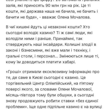
залів, які приносять 90 млн грн на рік. Це ті
кошти, які держава наша не бачила, не бачить і
бачити не буде», - вважає Олена Мочалова.
В чиї кишені йдуть ці незаконні кошти? Хто
сьогодні володіє казино? Ті ж самі люди, які
володіли ними і раніше. Принаймні, так
стверджують наші інсайдери. Колишні злодії в
законі і бізнесмени, які вже мали і техніку, і
гральні столи, і персонал… Змінюються лише ті,
кому їм доводиться платити хабарі.
«Гроші» отримали ексклюзивну інформацію про
те, де саме в Києві сьогодні є казино. Це
торгівельний Центр Олімпійський, на п’ятому
поверсі якого, за словами Олени Мочалової,
місяць-півтора тому були обшуки, а сьогодні
знову продовжують робити ставки «без єдиної
проблеми». Іще одне підпільне казино є на вулиці