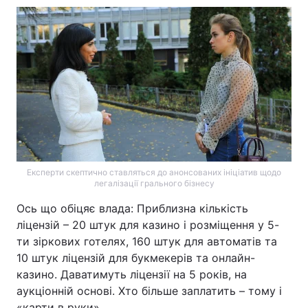
Експерти скептично ставляться до анонсованих ініціатив щодо
легалізації грального бізнесу
Ось що обіцяє влада: Приблизна кількість
ліцензій – 20 штук для казино і розміщення у 5-
ти зіркових готелях, 160 штук для автоматів та
10 штук ліцензій для букмекерів та онлайн-
казино. Даватимуть ліцензії на 5 років, на
аукціонній основі. Хто більше заплатить – тому і
«карти в руки».