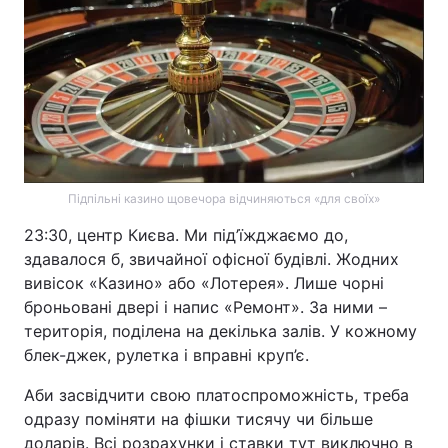
Підпільні казино щовечора відчиняються «для своїх»
23:30, центр Києва. Ми під’їжджаємо до,
здавалося б, звичайної офісної будівлі. Жодних
вивісок «Казино» або «Лотерея». Лише чорні
броньовані двері і напис «Ремонт». За ними –
територія, поділена на декілька залів. У кожному
блек-джек, рулетка і вправні круп’є.
Аби засвідчити свою платоспроможність, треба
одразу поміняти на фішки тисячу чи більше
доларів. Всі розрахунки і ставки тут виключно в