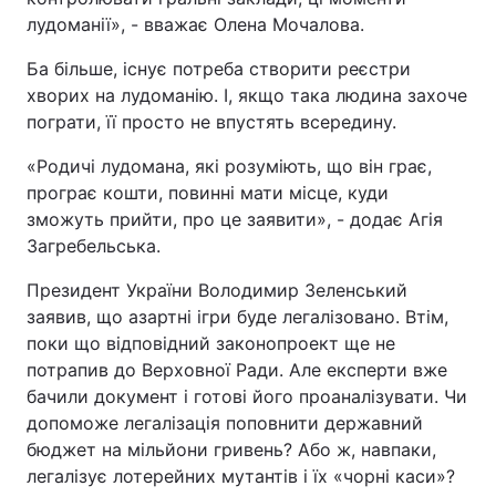
лудоманії», - вважає Олена Мочалова.
Ба більше, існує потреба створити реєстри
хворих на лудоманію. І, якщо така людина захоче
пограти, її просто не впустять всередину.
«Родичі лудомана, які розуміють, що він грає,
програє кошти, повинні мати місце, куди
зможуть прийти, про це заявити», - додає Агія
Загребельська.
Президент України Володимир Зеленський
заявив, що азартні ігри буде легалізовано. Втім,
поки що відповідний законопроект ще не
потрапив до Верховної Ради. Але експерти вже
бачили документ і готові його проаналізувати. Чи
допоможе легалізація поповнити державний
бюджет на мільйони гривень? Або ж, навпаки,
легалізує лотерейних мутантів і їх «чорні каси»?