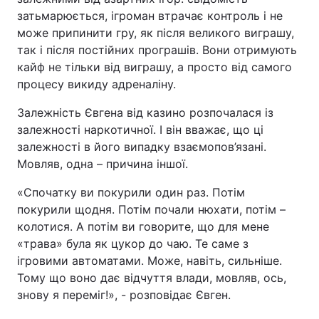
затьмарюється, ігроман втрачає контроль і не
може припинити гру, як після великого виграшу,
так і після постійних програшів. Вони отримують
кайф не тільки від виграшу, а просто від самого
процесу викиду адреналіну.
Залежність Євгена від казино розпочалася із
залежності наркотичної. І він вважає, що ці
залежності в його випадку взаємопов’язані.
Мовляв, одна – причина іншої.
«Спочатку ви покурили один раз. Потім
покурили щодня. Потім почали нюхати, потім –
колотися. А потім ви говорите, що для мене
«трава» була як цукор до чаю. Те саме з
ігровими автоматами. Може, навіть, сильніше.
Тому що воно дає відчуття влади, мовляв, ось,
знову я переміг!», - розповідає Євген.