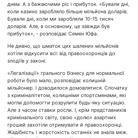
днем. А з бажаючими ріс і прибуток. «Бували дні,
коли казино заробляло більше мільйона доларів.
Бували дні, коли ми заробляли 10-15 тисяч
доларів. Але, в основному, це завжди був
прибуток», - розповідає Семен Юфа.
Не дивно, що шматок цих шалених мільйонів
хотіли відкусити всі: від правоохоронців до
злодіїв у законі.
«Легалізації» грального бізнесу для нормальної
роботи було мало, розповідає колишній
мільйонер. І доводилося домовлятися. Спочатку
з криміналітетом, колишніми спортсменами, які
могли допомогти розрулити будь-яку ситуацію.
Але з часом ставки росли. І, крім представників
кримінального світу, свою «долю» азартних
грошей захотіли отримувати й правоохоронці.
Жадібність і жорстокість останніх не знала меж.