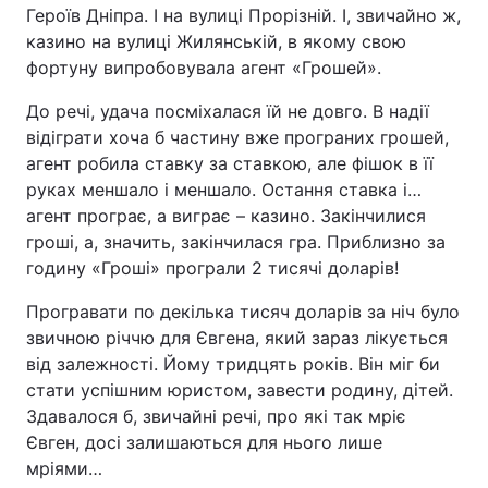
Героїв Дніпра. І на вулиці Прорізній. І, звичайно ж,
казино на вулиці Жилянській, в якому свою
фортуну випробовувала агент «Грошей».
До речі, удача посміхалася їй не довго. В надії
відіграти хоча б частину вже програних грошей,
агент робила ставку за ставкою, але фішок в її
руках меншало і меншало. Остання ставка і…
агент програє, а виграє – казино. Закінчилися
гроші, а, значить, закінчилася гра. Приблизно за
годину «Гроші» програли 2 тисячі доларів!
Програвати по декілька тисяч доларів за ніч було
звичною річчю для Євгена, який зараз лікується
від залежності. Йому тридцять років. Він міг би
стати успішним юристом, завести родину, дітей.
Здавалося б, звичайні речі, про які так мріє
Євген, досі залишаються для нього лише
мріями…