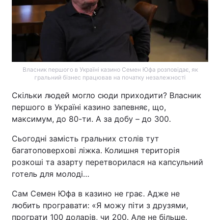
Власник першого в Україні казино Семен Юфа розповідає, як
гральний бізнес працював на початку незалежності
Скільки людей могло сюди приходити? Власник
першого в Україні казино запевняє, що,
максимум, до 80-ти. А за добу – до 300.
Сьогодні замість гральних столів тут
багатоповерхові ліжка. Колишня територія
розкоші та азарту перетворилася на капсульний
готель для молоді…
Сам Семен Юфа в казино не грає. Адже не
любить програвати: «Я можу піти з друзями,
програти 100 доларів, чи 200. Але не більше.