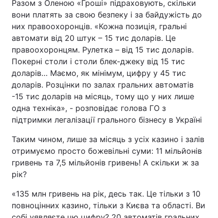
Разом з Оленою «Гроші» підраховують, скільки
вони платять за свою безпеку і за байдужість до
них правоохоронців. «Кожна позиція, гральні
автомати від 20 штук – 15 тис доларів. Це
правоохоронцям. Рулетка – від 15 тис доларів.
Покерні столи і столи блек-джеку від 15 тис
доларів… Маємо, як мінімум, цифру у 45 тис
доларів. Розцінки по залах гральних автоматів
-15 тис доларів на місяць, тому що у них лише
одна техніка», - розповідає голова ГО з
підтримки легалізації грального бізнесу в Україні
Таким чином, лише за місяць з усіх казино і залів
отримуємо просто божевільні суми: 11 мільйонів
гривень та 7,5 мільйонів гривень! А скільки ж за
рік?
«135 млн гривень на рік, десь так. Це тільки з 10
повноцінних казино, тільки з Києва та області. Ви
собі уявляєте цю цифру? 20 автоматів гральних