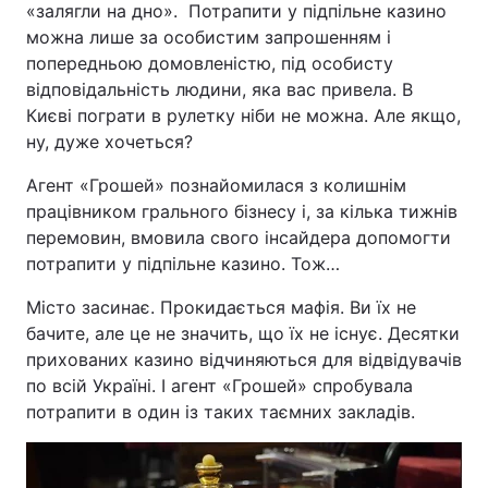
«залягли на дно». Потрапити у підпільне казино
можна лише за особистим запрошенням і
попередньою домовленістю, під особисту
відповідальність людини, яка вас привела. В
Києві пограти в рулетку ніби не можна. Але якщо,
ну, дуже хочеться?
Агент «Грошей» познайомилася з колишнім
працівником грального бізнесу і, за кілька тижнів
перемовин, вмовила свого інсайдера допомогти
потрапити у підпільне казино. Тож…
Місто засинає. Прокидається мафія. Ви їх не
бачите, але це не значить, що їх не існує. Десятки
прихованих казино відчиняються для відвідувачів
по всій Україні. І агент «Грошей» спробувала
потрапити в один із таких таємних закладів.