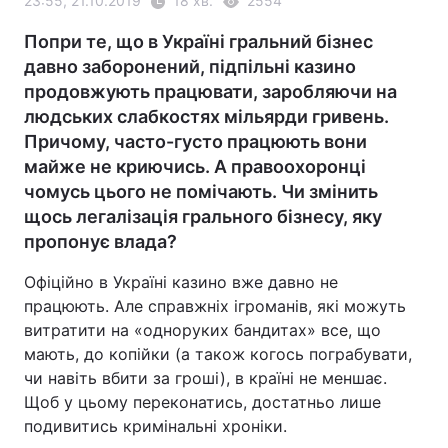
23:55, 21.10.2019
18 хв.
2554
Попри те, що в Україні гральний бізнес
давно заборонений, підпільні казино
продовжують працювати, заробляючи на
людських слабкостях мільярди гривень.
Причому, часто-густо працюють вони
майже не криючись. А правоохоронці
чомусь цього не помічають. Чи змінить
щось легалізація грального бізнесу, яку
пропонує влада?
Офіційно в Україні казино вже давно не
працюють. Але справжніх ігроманів, які можуть
витратити на «одноруких бандитах» все, що
мають, до копійки (а також когось пограбувати,
чи навіть вбити за гроші), в країні не меншає.
Щоб у цьому переконатись, достатньо лише
подивитись кримінальні хроніки.