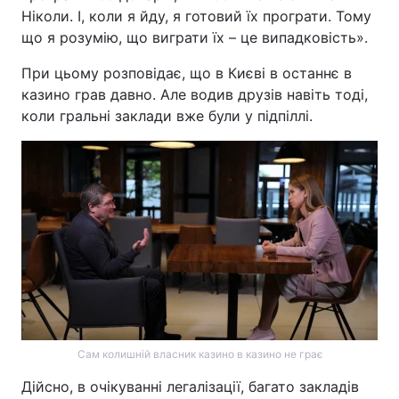
Ніколи. І, коли я йду, я готовий їх програти. Тому
що я розумію, що виграти їх – це випадковість».
При цьому розповідає, що в Києві в останнє в
казино грав давно. Але водив друзів навіть тоді,
коли гральні заклади вже були у підпіллі.
Сам колишній власник казино в казино не грає
Дійсно, в очікуванні легалізації, багато закладів