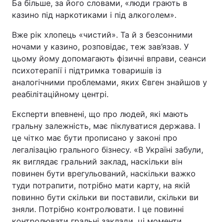
Ба більше, за його словами, «люди грають в
казино під наркотиками і під алкоголем».
Вже рік хлопець «чистий». Та й з безсонними
ночами у казино, розповідає, теж зав’язав. У
цьому йому допомагають фізичні вправи, сеанси
психотерапії і підтримка товаришів із
аналогічними проблемами, яких Євген знайшов у
реабілітаційному центрі.
Експерти впевнені, що про людей, які мають
гральну залежність, має піклуватися держава. І
це чітко має бути прописано у законі про
легалізацію грального бізнесу. «В Україні забули,
як виглядає гральний заклад, наскільки він
повинен бути врегульований, наскільки важко
туди потрапити, потрібно мати карту, на якій
повинно бути скільки ви поставили, скільки ви
зняли. Потрібно контролювати. І це повинні
контролювати гральні заклади, ці моменти