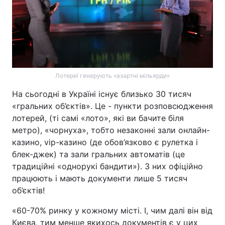
Лотереї генерують «азартні мільярди»
На сьогодні в Україні існує близько 30 тисяч
«гральних об’єктів». Це - пункти розповсюдження
лотерей, (ті самі «лото», які ви бачите біля
метро), «чорнуха», тобто незаконні зали онлайн-
казино, vip-казино (де обов’язково є рулетка і
блек-джек) та зали гральних автоматів (це
традиційні «однорукі бандити»). З них офіційно
працюють і мають документи лише 5 тисяч
об’єктів!
«60-70% ринку у кожному місті. І, чим далі він від
Києва, тим менше якихось документів є у цих