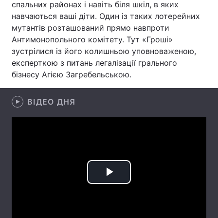
спальних районах і навіть біля шкіл, в яких
навчаються ваші діти. Один із таких лотерейних
Лонгріди
мутантів розташований прямо навпроти
Антимонопольного комітету. Тут «Гроші»
Відео з Youtube
Статті
зустрілися із його колишньою уповноваженою,
експерткою з питань легалізації грального
Інтерв'ю
Думки
бізнесу Агією Загребельською.
Архів
Вакансії
ВІДЕО ДНЯ
Контакти
Послуги
Play
Video