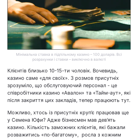
Мінімальна ставка в підпільному казино – 100 доларів. Всі
розрахунки і ставки – виключно в валюті
Клієнтів близько 10-15-ти чоловік. Вочевидь,
казино саме «для своїх». З розмов присутніх
зрозуміло, що обслуговуючий персонал - це
співробітники казино «Авалон» та «Тайм-аут», які
після закриття цих закладів, тепер працюють тут.
Можливо, хтось із присутніх круп’є працював ще
у Семена Юфи? Адже бізнесмен мав дев’ять
казино. Кількість заможних клієнтів, які бажали
розважитись «по-багатому», росла з кожним