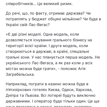
співробітників… Це великий ризик.
До речі, що, по факту, отримає держава? Чи
потраплять у бюджет обіцяні мільйони? Чи буде в
Україні свій Лас-Вегас?
«Є дві різні моделі. Одна модель, коли
дозволяється існування грального бізнесу на
території всієї країни. І друга модель, коли
створюються в державі, в країні, спеціальні
гральні зони. У нас планується перша модель. Не
українського Лас-Вегаса, а як раз коли у всіх
містах можна буде грати», - пояснює Агія
Загребельська.
Наприклад, пограти в казино можна буде в
п’ятизіркових готелях Києва, Одеси, Харкова,
Дніпра та Львова. Всі лотереї будуть виключно
державними. І оператор буде тільки один. Це ще
одна прогалина в законі, вважають експерти.