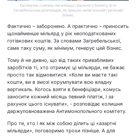
Експертка з питань легалізації грального бізнесу Агія
Загребельська розповідає, як працює нелегальний гральний
бізнес
Фактично – заборонено. А практично – приносить
щонайменше мільярд у рік неоподаткованих
готівкових коштів. За словами Загребельської,
саме таку суму, як мінімум, генерує цей бізнес.
Тому й не дивно, що від таких привабливих
заробітків ті, хто отримує ці мільярди, не бажає
просто так відмовитися. «Коли ви маєте такі
кошти, ви в змозі корумпувати всю владну
вертикаль. Когось взяти в бенефіціари, комусь
заносити кожний місяць певний платіж, і за
рахунок цього існувати», - розповідає колишня
держуповноважена Антимонопольного комітету.
Про те, хто і як між собою ділить ці «азартні
мільярди», поговоримо трохи пізніше. А для