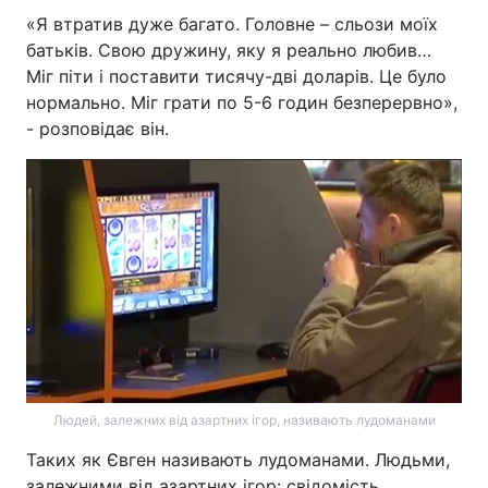
«Я втратив дуже багато. Головне – сльози моїх
батьків. Свою дружину, яку я реально любив…
Міг піти і поставити тисячу-дві доларів. Це було
нормально. Міг грати по 5-6 годин безперервно»,
- розповідає він.
Людей, залежних від азартних ігор, називають лудоманами
Таких як Євген називають лудоманами. Людьми,
залежними від азартних ігор: свідомість