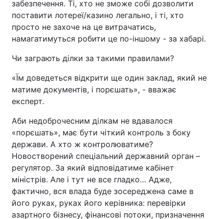
забезпечення. Ті, хто не зможе собі дозволити
поставити лотереї/казино легально, і ті, хто
просто не захоче на це витрачатись,
намагатимуться робити це по-іншому - за хабарі.
Чи заграють ділки за такими правилами?
«Їм доведеться відкрити ще один заклад, який не
матиме документів, і порєшать», - вважає
експерт.
Аби недоброчесним ділкам не вдавалося
«порєшать», має бути чіткий контроль з боку
держави. А хто ж контролюватиме?
Новостворений спеціальний державний орган –
регулятор. За який відповідатиме кабінет
міністрів. Але і тут не все гладко… Адже,
фактично, вся влада буде зосереджена саме в
його руках, руках його керівника: перевірки
азартного бізнесу, фінансові потоки, призначення