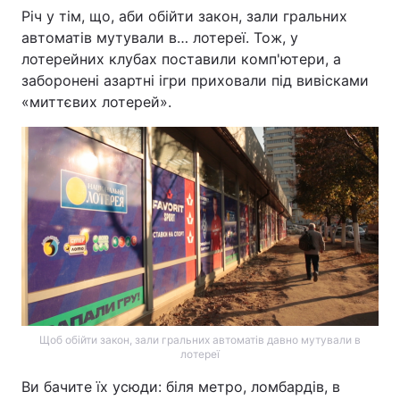
Річ у тім, що, аби обійти закон, зали гральних
автоматів мутували в… лотереї. Тож, у
лотерейних клубах поставили комп'ютери, а
Головна
Війна
заборонені азартні ігри приховали під вивісками
«миттєвих лотерей».
Україна
Політика
Економіка
Світ
Спорт
Наука
Техно і зв'язок
Лайт
Зброя
Інциденти
Здоров'я
Туризм
Щоб обійти закон, зали гральних автоматів давно мутували в
Цікавинки
Погода
лотереї
Ви бачите їх усюди: біля метро, ломбардів, в
Екологія
Регіони