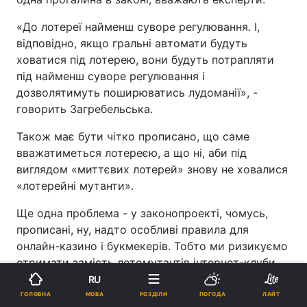
«До лотереї найменш суворе регулювання. І,
відповідно, якщо гральні автомати будуть
ховатися під лотерею, вони будуть потрапляти
під найменш суворе регулювання і
дозволятимуть поширюватись лудоманії», -
говорить Загребельська.
Також має бути чітко прописано, що саме
вважатиметься лотереєю, а що ні, аби під
виглядом «миттєвих лотерей» знову не ховалися
«лотерейні мутанти».
Ще одна проблема - у законопроекті, чомусь,
прописані, ну, надто особливі правила для
онлайн-казино і букмекерів. Тобто ми ризикуємо
отримати замість лотомутантів інтернет-клуби.
Адже перші просто можуть поміняти вивіску. А
RU
вплинути на цей процес буде неможливо,
МОВА
ГОЛОВНА
РОЗДІЛИ
ПОГОДА
ЛАЙТ