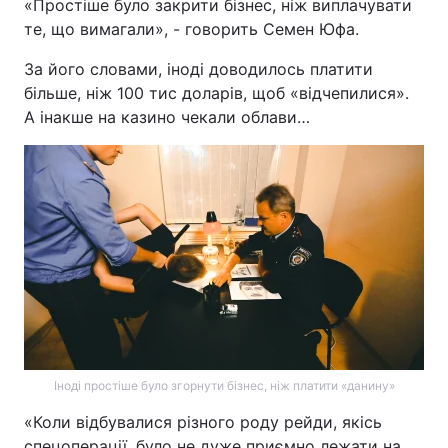
«Простіше було закрити бізнес, ніж виплачувати
те, що вимагали», - говорить Семен Юфа.
За його словами, іноді доводилось платити
більше, ніж 100 тис доларів, щоб «відчепилися».
А інакше на казино чекали облави…
Іноді простіше було згорнути бізнес, ніж платити «данину»
«Коли відбувалися різного роду рейди, якісь
спецоперації, було не дуже приємно лежати на