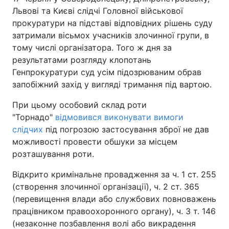
Львові та Києві слідчі Головної військової
прокуратури на підставі відповідних рішень суду
затримали вісьмох учасників злочинної групи, в
тому числі організатора. Того ж дня за
результатами розгляду клопотань
Генпрокуратури суд усім підозрюваним обрав
запобіжний захід у вигляді тримання під вартою.
При цьому особовий склад роти
"Торнадо"
відмовився виконувати вимоги
слідчих
під погрозою застосування зброї не дав
можливості провести обшуки за місцем
розташування роти.
Відкрито кримінальне провадження за ч. 1 ст. 255
(створення злочинної організації), ч. 2 ст. 365
(перевищення влади або службових повноважень
працівником правоохоронного органу), ч. 3 т. 146
(незаконне позбавлення волі або викрадення