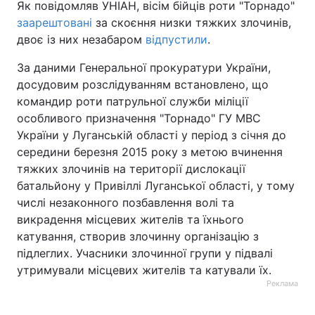
Як повідомляв УНІАН, вісім бійців роти "Торнадо"
заарештовані
за скоєння низки тяжких злочинів,
двоє із них незабаром
відпустили
.
За даними Генеральної прокуратури України,
досудовим розслідуванням встановлено, що
командир роти патрульної служби міліції
особливого призначення "Торнадо" ГУ МВС
України у Луганській області у період з січня до
середини березня 2015 року з метою вчинення
тяжких злочинів на території дислокації
батальйону у Привіллі Луганської області, у тому
числі незаконного позбавлення волі та
викрадення місцевих жителів та їхнього
катування, створив злочинну організацію з
підлеглих. Учасники злочинної групи у підвалі
утримували місцевих жителів та катували їх.
Реклама