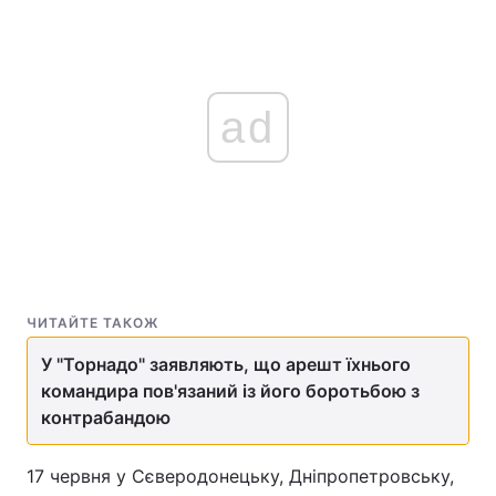
ad
ЧИТАЙТЕ ТАКОЖ
У "Торнадо" заявляють, що арешт їхнього
командира пов'язаний із його боротьбою з
контрабандою
17 червня у Сєверодонецьку, Дніпропетровську,