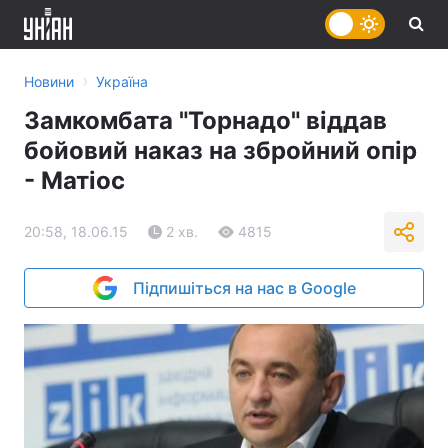
›
Новини
Україна
Замкомбата "Торнадо" віддав
бойовий наказ на збройний опір
- Матіос
20:58, 18.06.15
2 хв.
4815
Підпишіться на нас в Google