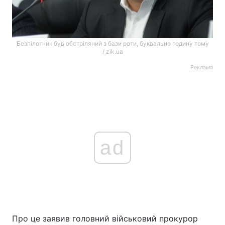
Безпілотник був обстріляний з бази роти, буквально годину тому
/ zik.ua
Реклама
ad
Про це заявив головний військовий прокурор