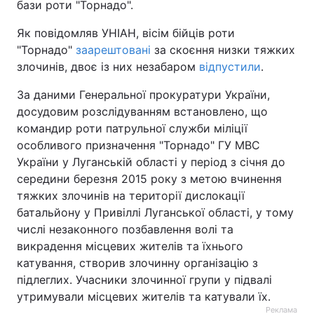
бази роти "Торнадо".
Тема оформлення
Як повідомляв УНІАН, вісім бійців роти
"Торнадо"
заарештовані
за скоєння низки тяжких
злочинів, двоє із них незабаром
відпустили
.
За даними Генеральної прокуратури України,
досудовим розслідуванням встановлено, що
командир роти патрульної служби міліції
особливого призначення "Торнадо" ГУ МВС
України у Луганській області у період з січня до
середини березня 2015 року з метою вчинення
тяжких злочинів на території дислокації
батальйону у Привіллі Луганської області, у тому
числі незаконного позбавлення волі та
викрадення місцевих жителів та їхнього
катування, створив злочинну організацію з
підлеглих. Учасники злочинної групи у підвалі
утримували місцевих жителів та катували їх.
Реклама