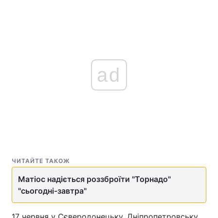
ad
ЧИТАЙТЕ ТАКОЖ
Матіос надіється роззброїти "Торнадо"
"сьогодні-завтра"
17 червня у Сєверодонецьку, Дніпропетровську,