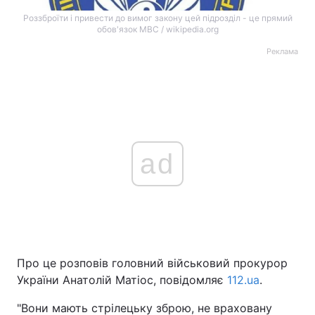
Роззброїти і привести до вимог закону цей підрозділ - це прямий
обов'язок МВС / wikipedia.org
Реклама
ad
Про це розповів головний військовий прокурор
України Анатолій Матіос, повідомляє
112.ua
.
"Вони мають стрілецьку зброю, не враховану