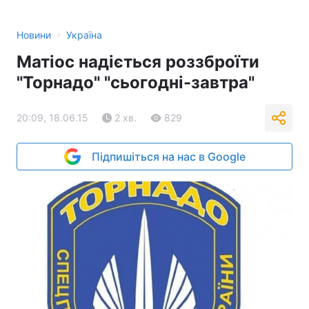
›
Новини
Україна
Матіос надіється роззброїти
"Торнадо" "сьогодні-завтра"
20:09, 18.06.15
2 хв.
829
Підпишіться на нас в Google