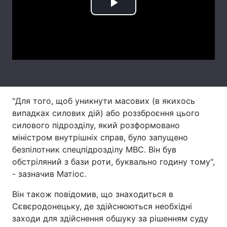
Play
Лонгріди
Video
Відео з Youtube
Статті
Інтерв'ю
Думки
Архів
Вакансії
"Для того, щоб уникнути масових (в якихось
випадках силових дій) або роззброєння цього
Контакти
силового підрозділу, який розформовано
міністром внутрішніх справ, було запущено
Послуги
безпілотник спецпідрозділу МВС. Він був
обстріляний з бази роти, буквально годину тому",
- зазначив Матіос.
Він також повідомив, що знаходиться в
Сєвєродонецьку, де здійснюються необхідні
заходи для здійснення обшуку за рішенням суду