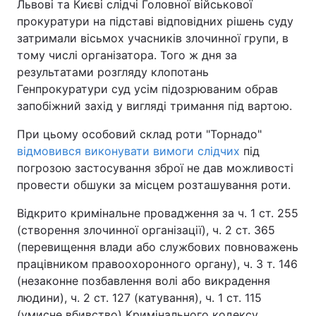
Львові та Києві слідчі Головної військової
прокуратури на підставі відповідних рішень суду
затримали вісьмох учасників злочинної групи, в
тому числі організатора. Того ж дня за
результатами розгляду клопотань
Генпрокуратури суд усім підозрюваним обрав
запобіжний захід у вигляді тримання під вартою.
При цьому особовий склад роти "Торнадо"
відмовився виконувати вимоги слідчих
під
погрозою застосування зброї не дав можливості
провести обшуки за місцем розташування роти.
Відкрито кримінальне провадження за ч. 1 ст. 255
(створення злочинної організації), ч. 2 ст. 365
(перевищення влади або службових повноважень
працівником правоохоронного органу), ч. 3 т. 146
(незаконне позбавлення волі або викрадення
людини), ч. 2 ст. 127 (катування), ч. 1 ст. 115
(умисне вбивство) Кримінального кодексу