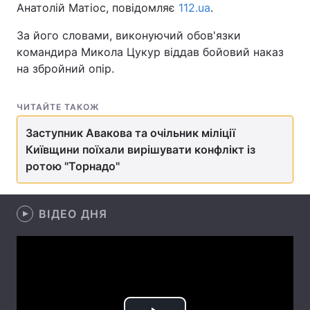
Анатолій Матіос, повідомляє
112.ua
.
За його словами, виконуючий обов'язки
командира Микола Цукур віддав бойовий наказ
Головна
Війна
на збройний опір.
Україна
Політика
ЧИТАЙТЕ ТАКОЖ
Економіка
Світ
Заступник Авакова та очільник міліції
Київщини поїхали вирішувати конфлікт із
Спорт
Наука
ротою "Торнадо"
Техно і зв'язок
Лайт
Зброя
Інциденти
ВІДЕО ДНЯ
Здоров'я
Туризм
Цікавинки
Погода
Екологія
Регіони