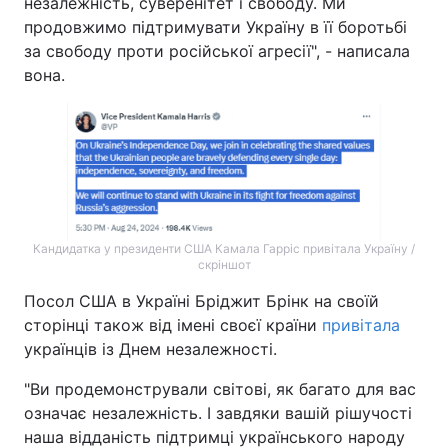
незалежність, суверенітет і свободу. Ми
продовжимо підтримувати Україну в її боротьбі
за свободу проти російської агресії", - написала
вона.
Кандидатка у президенти США Камала Гарріс привітала Україну /
скріншот
Посол США в Україні Бріджит Брінк на своїй
сторінці також від імені своєї країни
привітала
українців із Днем незалежності.
"Ви продемонстрували світові, як багато для вас
означає незалежність. І завдяки вашій рішучості
наша відданість підтримці українського народу