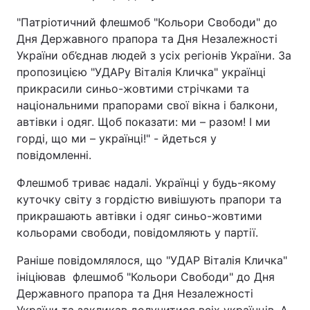
"Патріотичний флешмоб "Кольори Свободи" до
Дня Державного прапора та Дня Незалежності
України об’єднав людей з усіх регіонів України. За
пропозицією "УДАРу Віталія Кличка" українці
прикрасили синьо-жовтими стрічками та
національними прапорами свої вікна і балкони,
автівки і одяг. Щоб показати: ми – разом! І ми
горді, що ми – українці!" - йдеться у
повідомленні.
Флешмоб триває надалі. Українці у будь-якому
куточку світу з гордістю вивішують прапори та
прикрашають автівки і одяг синьо-жовтими
кольорами свободи, повідомляють у партії.
Раніше повідомлялося, що "УДАР Віталія Кличка"
ініціював флешмоб "Кольори Свободи" до Дня
Державного прапора та Дня Незалежності