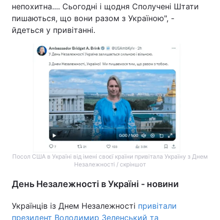
непохитна.... Сьогодні і щодня Сполучені Штати
пишаються, що вони разом з Україною", -
йдеться у привітанні.
Посол США в Україні від імені своєї країни привітала Україну з Днем
Незалежності / скріншот
День Незалежності в Україні - новини
Українців із Днем Незалежності
привітали
президент Володимир Зеленський та