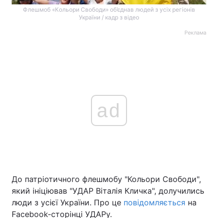
Флешмоб «Кольори Свободи» об’єднав людей з усіх регіонів
України / кадр з відео
Реклама
ad
До патріотичного флешмобу "Кольори Свободи",
який ініціював "УДАР Віталія Кличка", долучились
люди з усієї України. Про це
повідомляється
на
Facebook-сторінці УДАРу.