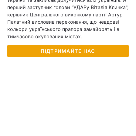
України та закликав долучитися всіх українців. А
перший заступник голови "УДАРу Віталія Кличка",
керівник Центрального виконкому партії Артур
Палатний висловив переконання, що невдовзі
кольори українського прапора замайорять і в
тимчасово окупованих містах.
ПІДТРИМАЙТЕ НАС