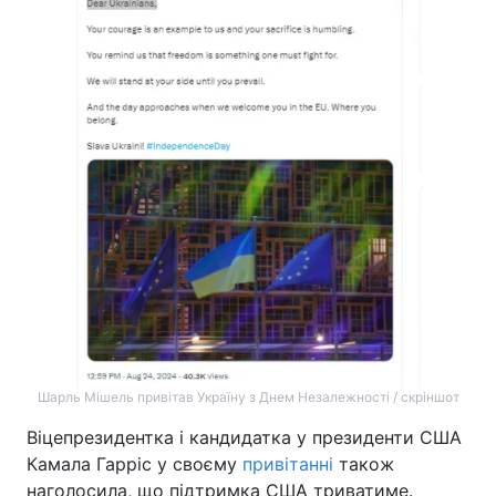
Лонгріди
Відео з Youtube
Статті
Інтерв'ю
Думки
Архів
Вакансії
Контакти
Послуги
Шарль Мішель привітав Україну з Днем Незалежності / скріншот
Віцепрезидентка і кандидатка у президенти США
Камала Гарріс у своєму
привітанні
також
наголосила, що підтримка США триватиме.