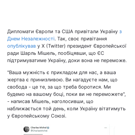
Головна
Війна
Дипломати Європи та США привітали Україну
з
Днем Незалежності
. Так, своє привітання
Україна
Політика
опублікував
у X (Twitter) президент Європейської
Економіка
Світ
ради Шарль Мішель, пообіцявши, що ЄС
підтримуватиме Україну, доки вона не переможе.
Спорт
Наука
"Ваша мужність є прикладом для нас, а ваша
Техно і зв'язок
Лайт
жертва є принизливою. Ви нагадуєте нам, що
свобода - це те, за що треба боротися. Ми
Зброя
Інциденти
будемо на вашому боці, поки ви не переможете",
- написав Мішель, наголосивши, що
Здоров'я
Туризм
наближається той день, коли Україну вітатимуть
у Європейському Союзі.
Цікавинки
Погода
Екологія
Регіони