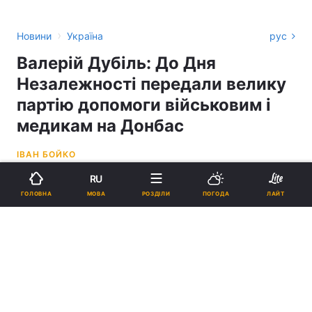
›
Новини
Україна
рус
Валерій Дубіль: До Дня
Незалежності передали велику
партію допомоги військовим і
медикам на Донбас
ІВАН БОЙКО
RU
12:48, 24.08.24
3 хв.
2511
АКТУАЛЬНО
МОВА
ГОЛОВНА
РОЗДІЛИ
ПОГОДА
ЛАЙТ
Підпишіться на нас в Google