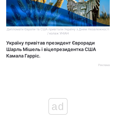
Дипломати Європи та США привітали Україну з Днем Незалежності
/ колаж УНІАН
Україну привітав президент Євроради
Шарль Мішель і віцепрезидентка США
Камала Гарріс.
Реклама
ad