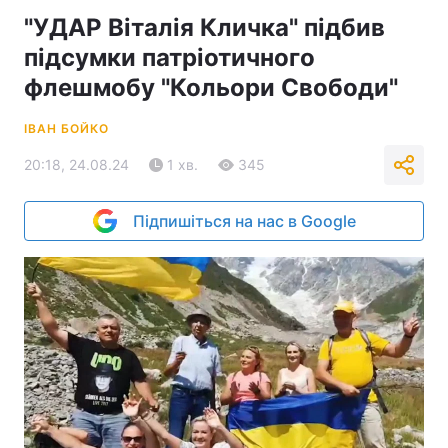
"УДАР Віталія Кличка" підбив
підсумки патріотичного
флешмобу "Кольори Свободи"
ІВАН БОЙКО
20:18, 24.08.24
1 хв.
345
Підпишіться на нас в Google