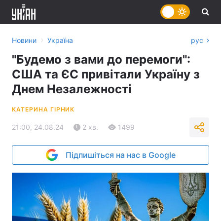
›
Новини
Україна
рус
"Будемо з вами до перемоги":
США та ЄС привітали Україну з
Днем Незалежності
КАТЕРИНА ГІРНИК
21:00, 24.08.24
2 хв.
1499
Підпишіться на нас в Google