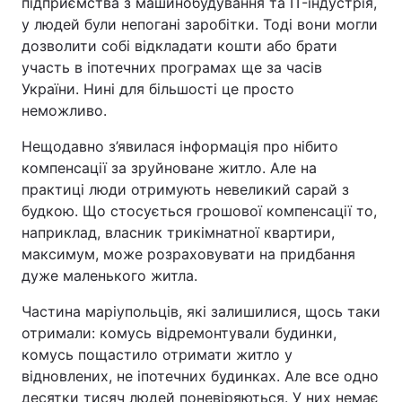
підприємства з машинобудування та IT-індустрія,
у людей були непогані заробітки. Тоді вони могли
дозволити собі відкладати кошти або брати
участь в іпотечних програмах ще за часів
України. Нині для більшості це просто
неможливо.
Нещодавно з’явилася інформація про нібито
компенсації за зруйноване житло. Але на
практиці люди отримують невеликий сарай з
будкою. Що стосується грошової компенсації то,
наприклад, власник трикімнатної квартири,
максимум, може розраховувати на придбання
дуже маленького житла.
Частина маріупольців, які залишилися, щось таки
отримали: комусь відремонтували будинки,
комусь пощастило отримати житло у
відновлених, не іпотечних будинках. Але все одно
десятки тисяч людей поневіряються. У них немає