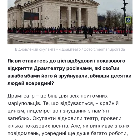
Відновлений окупантами драмтеатр / фото t.me/mariupolrada
Як ви ставитесь до цієї відбудови і показового
відкриття Драмтеатру росіянами, які своїми
авіабомбами його й зруйнували, вбивши десятки
людей всередині?
Драмтеатр – це біль для всіх притомних
маріупольців. Те, що відбувається, – крайній
цинізм, лицемірство і знущання з пам'яті
загиблих. Окупанти відновили театр, провели
кілька показових івентів. Але, як випливає з їхніх
повідомлень, усередині ще дуже багато роботи,