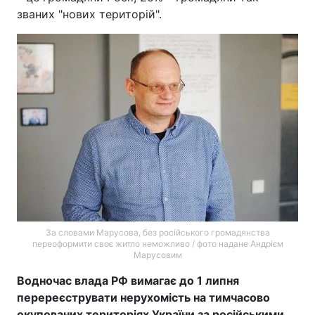
званих "нових територій".
За словами Марусова, без російського громадянства
переоформити своє житло неможливо / фото надане Андрієм
Марусовим
Водночас влада РФ вимагає до 1 липня
перереєструвати нерухомість на тимчасово
окупованих територіях України за російськими