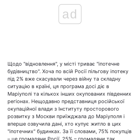
ad
Щодо "відновлення", у місті триває "іпотечне
будівництво". Хоча по всій Росії пільгову іпотеку
під 2% вже скасували через війну та складну
ситуацію в країні, ця програма досі діє в
Маріуполі та кількох інших окупованих південних
регіонах. Нещодавно представниця російської
окупаційної влади з Інституту просторового
розвитку з Москви приїжджала до Маріуполя і
вперше озвучила дані, хто купує житло в цих
"іпотечних" будинках. За її словами, 75% покупців
– це громадяни Росії, 25% – громадяни так