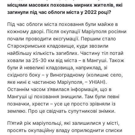
місцями масових поховань мирних жителів, які
загинули під час облоги міста у 2022 році?
Під час облоги міста поховання були майже в
кожному дворі. Після окупації Маріуполя росіяни
почали проводити ексгумації. Першим стало
Старокримське кладовище, куди звозили
найбільшу кількість загиблих. Частину тіл потай
ховали за 25-30 км від міста – в Мангуші. Також
були й невеликі кладовища, наприклад, зі
східного боку – у Виноградному (колишнє село,
яке нині є частиною Маріуполя, – УНІАН).
Останнім часом з’явилася інформація, що в
Мангуші ці поховання знищили. Там були певні
позначки, хрести – усе це просто зрівняли із
землею. Про це свідчать супутникові знімки.
П’ятий рік маріупольці, які залишилися у місті,
просять окупаційну владу оприлюднити списки