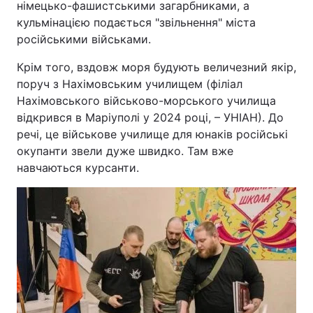
німецько-фашистськими загарбниками, а
кульмінацією подається "звільнення" міста
російськими військами.
Крім того, вздовж моря будують величезний якір,
поруч з Нахімовським училищем (філіал
Нахімовського військово-морського училища
відкрився в Маріуполі у 2024 році, – УНІАН). До
речі, це військове училище для юнаків російські
окупанти звели дуже швидко. Там вже
навчаються курсанти.