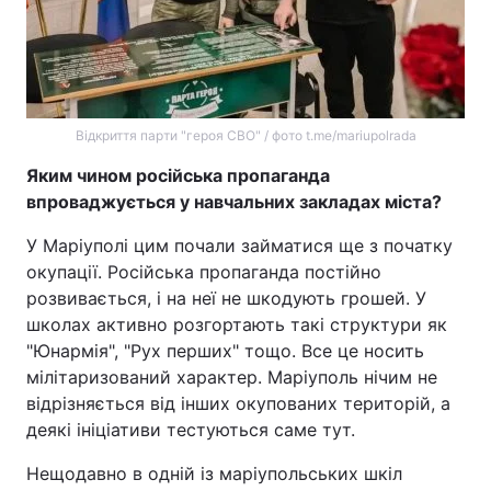
Відкриття парти "героя СВО" / фото t.me/mariupolrada
Яким чином російська пропаганда
впроваджується у навчальних закладах міста?
У Маріуполі цим почали займатися ще з початку
окупації. Російська пропаганда постійно
розвивається, і на неї не шкодують грошей. У
школах активно розгортають такі структури як
"Юнармія", "Рух перших" тощо. Все це носить
мілітаризований характер. Маріуполь нічим не
відрізняється від інших окупованих територій, а
деякі ініціативи тестуються саме тут.
Нещодавно в одній із маріупольських шкіл