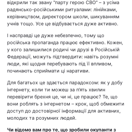
відкрили так звану "парту герою СВО" – з усіма
радянсько-російськими ритуалами: лінійками,
керівництвом, директором школи, шикуванням
учнів тощо. Усе це відбувається дуже активно.
І насправді це дуже небезпечно, тому що
російська пропаганда працює ефективно. Кожен,
у кого залишилися родичі чи друзі в Російській
Федерації, можуть підтвердити: навіть розумні
люди, які щодня перебувають під її впливом,
починають сприймати ці наративи.
Для багатьох це здається парадоксом: як у добу
інтернету, коли ти можеш за п’ять хвилин
перевірити брехня це, чи ні, це працює? Те, що
вони роблять з інтернетом – крок, щоб обмежити
доступ до достовірної інформації для активних,
молодих та розумних людей.
Чи відомо вам про те, що зробили окупанти з