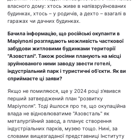
власного дому: хтось живе в напівзруйнованих
будинках, хтось – у родичів, а дехто – взагалі в
гаражах чи дачних будинках.
Бачила інформацію, що російські окупанти в
Маріуполі розглядають можливість часткової
забудови житловими будинками території
"Азовсталі". Також росіяни планують на місці
зруйнованого ними заводу звести готелі,
індустріальний парк і туристичні об’єкти.
Як ви
сприймаєте ці заяви?
Якщо не помиляюся, ще у 2024 році з’явився
перший затверджений план "розвитку
Маріуполя". Тоді йшлося про те, що окупаційна
влада не відновлюватиме "Азовсталь" як
металургійний завод, а планує створення
індустріальних парків, музею тощо. Нині, за
словами вищезгаданої представниці Інституту