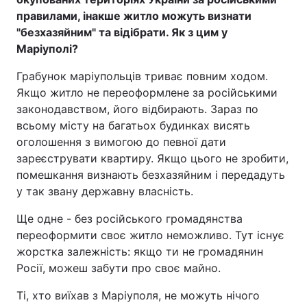
правилами, інакше житло можуть визнати
"безхазяйним" та відібрати. Як з цим у
Маріуполі?
Грабунок маріупольців триває повним ходом.
Якщо житло не переоформлене за російськими
законодавством, його відбирають. Зараз по
всьому місту на багатьох будинках висять
оголошення з вимогою до певної дати
зареєструвати квартиру. Якщо цього не зробити,
помешкання визнають безхазяйним і передадуть
у так звану державну власність.
Ще одне - без російського громадянства
переоформити своє житло неможливо. Тут існує
жорстка залежність: якщо ти не громадянин
Росії, можеш забути про своє майно.
Ті, хто виїхав з Маріуполя, не можуть нічого