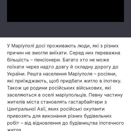
Video
Лонгріди
Відео з Youtube
Статті
Інтерв'ю
Думки
У Маріуполі досі проживають люди, які з різних
причин не змогли виїхати. Серед них переважна
Архів
Вакансії
більшість – пенсіонери. Багато хто не може
Контакти
поїхати через надто довгу й складну дорогу до
України. Решта населення Маріуполя – росіяни,
Послуги
які приїжджають, щоб придбати житло в іпотеку.
Також це родини російських військових, які
заселяються в оселі маріупольців. Певну частину
жителів міста становлять гастарбайтери з
Центральної Азії, яких російські окупанти
привозять для виконання різних будівельних
робіт – від відновлення до будівництва іпотечного
житла.