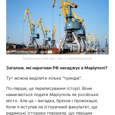
Маріупольський порт / фото t.me/mariupolrada
Загалом, які наративи РФ насаджує в Маріуполі?
Тут можна виділити кілька "трендів".
По-перше, це переписування історії. Вони
намагаються подати Маріуполь як російське
місто. Але це – вигадка, брехня і провокація.
Коли я вступав на історичний факультет, ще
радянські історики говорили, що першим