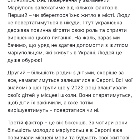
опинилися. Їхнє повернення у звільнений
Маріуполь залежатиме від кількох факторів.
Перший – чи збереглося їхнє житло в місті. Люди
не повертатимуться в нікуди. І тут українська
держава повинна зіграти свою роль та сприяти
вирішенню цього питання. На жаль, зараз ми
бачимо, що уряд не здатен допомогти з житлом
маріупольцям, які живуть в Україні. Людей це
дуже обурює!
Другий – більшість родин з дітьми, скоріше за
все, намагатимуться залишатися в Європі. Всі мої
знайомі з цієї групи ще у 2022 році влаштували
своїх дітей у місцеві школи. Вони старатимуться,
щоб діти їх закінчили, а вже потім
вирішуватимуть – повертатися чи ні.
Третій фактор – це вік біженців. За чотири роки
більшість молодих маріупольців в Європі вже
повивчали місцеві мови та будують свої життєві