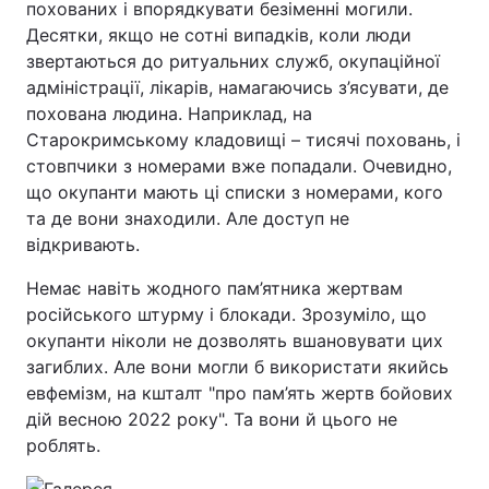
похованих і впорядкувати безіменні могили.
Десятки, якщо не сотні випадків, коли люди
звертаються до ритуальних служб, окупаційної
адміністрації, лікарів, намагаючись з’ясувати, де
похована людина. Наприклад, на
Старокримському кладовищі – тисячі поховань, і
стовпчики з номерами вже попадали. Очевидно,
що окупанти мають ці списки з номерами, кого
та де вони знаходили. Але доступ не
відкривають.
Немає навіть жодного пам’ятника жертвам
російського штурму і блокади. Зрозуміло, що
окупанти ніколи не дозволять вшановувати цих
загиблих. Але вони могли б використати якийсь
евфемізм, на кшталт "про пам’ять жертв бойових
дій весною 2022 року". Та вони й цього не
роблять.