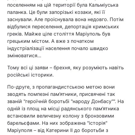
поселенням на цій території була Кальміуська
паланка. Це були запорізькі козаки, які її
заснували. Але проіснувала вона недовго. Потім
відбулися переселення, депортація кримських
греків. Майже ціле століття Маріуполь був
грецьким містом. А вже з початком
індустріалізації населення почало швидко
змінюватися…
Тому всі ці заяви – брехня, яку розуміють навіть
російські історики.
По-друге, з пропагандистською метою вони
зводять помпезні пам’ятники, присвячені так
званій "героїчній боротьбі "народу Донбасу"". На
одній із площ на місці радянського пам’ятника
встановили величезну колону з бронзовими
барельєфами. На них зображена "історія"
Маріуполя – від Катерини ІІ до боротьби з