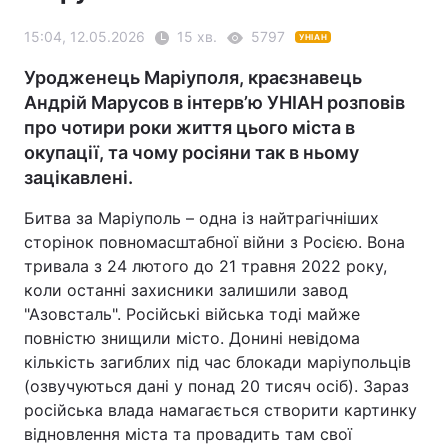
15:04, 12.05.2026
15 хв.
5797
УНІАН
Уродженець Маріуполя, краєзнавець
Андрій Марусов в інтерв’ю УНІАН розповів
про чотири роки життя цього міста в
окупації, та чому росіяни так в ньому
зацікавлені.
Битва за Маріуполь – одна із найтрагічніших
сторінок повномасштабної війни з Росією. Вона
тривала з 24 лютого до 21 травня 2022 року,
коли останні захисники залишили завод
"Азовсталь". Російські війська тоді майже
повністю знищили місто. Донині невідома
кількість загиблих під час блокади маріупольців
(озвучуються дані у понад 20 тисяч осіб). Зараз
російська влада намагається створити картинку
відновлення міста та провадить там свої