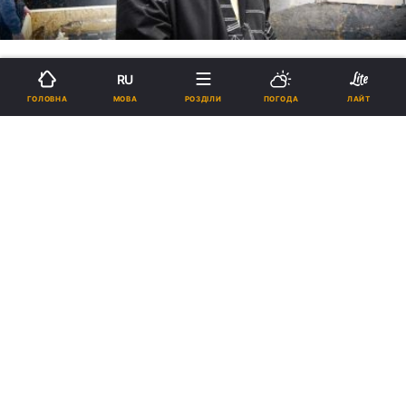
RU
МОВА
ГОЛОВНА
РОЗДІЛИ
ПОГОДА
ЛАЙТ
"З Херсона нам вдалося
врятувати значно більше
культурних цінностей, ніж
росіяни вивезли за час
окупації", – історик Леонід
Марущак
15:39, 22.04.2026
28 хв.
13978
УНІАН
Історик, голова ГО "Музей відкрито на
ремонт" Леонід Марущак в інтерв’ю УНІАН
розповів, як рятує від росіян культурні