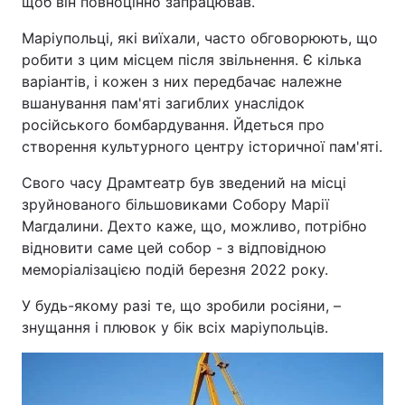
щоб він повноцінно запрацював.
Маріупольці, які виїхали, часто обговорюють, що
робити з цим місцем після звільнення. Є кілька
варіантів, і кожен з них передбачає належне
вшанування пам'яті загиблих унаслідок
російського бомбардування. Йдеться про
створення культурного центру історичної пам'яті.
Свого часу Драмтеатр був зведений на місці
зруйнованого більшовиками Собору Марії
Магдалини. Дехто каже, що, можливо, потрібно
відновити саме цей собор - з відповідною
меморіалізацією подій березня 2022 року.
У будь-якому разі те, що зробили росіяни, –
знущання і плювок у бік всіх маріупольців.