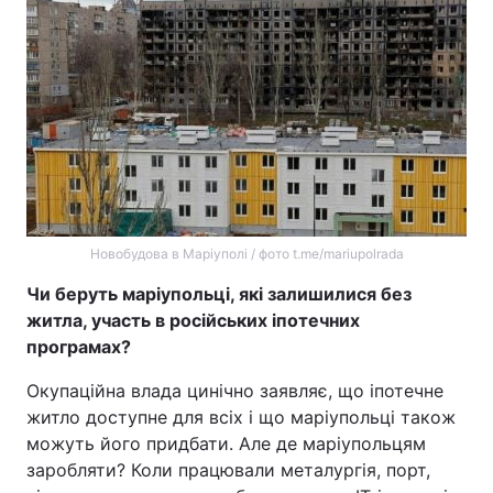
Новобудова в Маріуполі / фото t.me/mariupolrada
Чи беруть маріупольці, які залишилися без
житла, участь в російських іпотечних
програмах?
Окупаційна влада цинічно заявляє, що іпотечне
житло доступне для всіх і що маріупольці також
можуть його придбати. Але де маріупольцям
заробляти? Коли працювали металургія, порт,